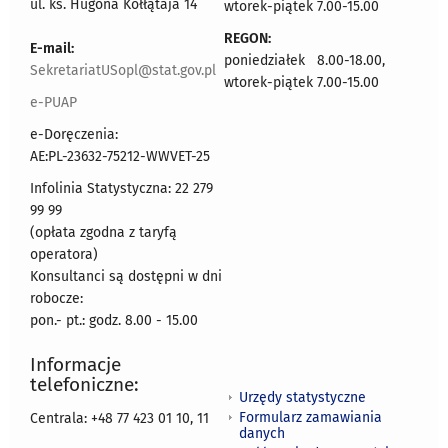
ul. ks. Hugona Kołłątaja 14
wtorek-piątek 7.00-15.00
REGON:
E-mail:
poniedziałek 8.00-18.00,
SekretariatUSopl@stat.gov.pl
wtorek-piątek 7.00-15.00
e-PUAP
e-Doręczenia:
AE:PL-23632-75212-WWVET-25
Infolinia Statystyczna: 22 279
99 99
(opłata zgodna z taryfą
operatora)
Konsultanci są dostępni w dni
robocze:
pon.- pt.: godz. 8.00 - 15.00
Informacje
telefoniczne:
Urzędy statystyczne
Formularz zamawiania
Centrala: +48 77 423 01 10, 11
danych