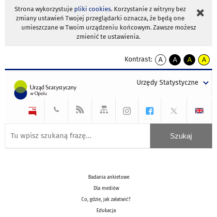
Strona wykorzystuje
pliki cookies
. Korzystanie z witryny bez
zmiany ustawień Twojej przeglądarki oznacza, że będą one
umieszczane w Twoim urządzeniu końcowym. Zawsze możesz
zmienić te ustawienia.
Kontrast:
A
A
A
A
kontrast
kontrast
kontrast
kontra
domyślny
biały
żółty
czarny
Urzędy Statystyczne
tekst
tekst
tekst
na
na
na
czarnym
czarnym
żółtym
Badania ankietowe
Dla mediów
Co, gdzie, jak załatwić?
Edukacja