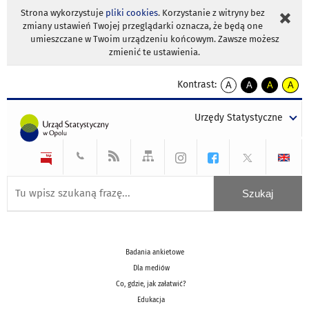
Strona wykorzystuje
pliki cookies
. Korzystanie z witryny bez
zmiany ustawień Twojej przeglądarki oznacza, że będą one
umieszczane w Twoim urządzeniu końcowym. Zawsze możesz
zmienić te ustawienia.
Kontrast:
A
A
A
A
kontrast
kontrast
kontrast
kontra
domyślny
biały
żółty
czarny
Urzędy Statystyczne
tekst
tekst
tekst
na
na
na
czarnym
czarnym
żółtym
Badania ankietowe
Dla mediów
Co, gdzie, jak załatwić?
Edukacja