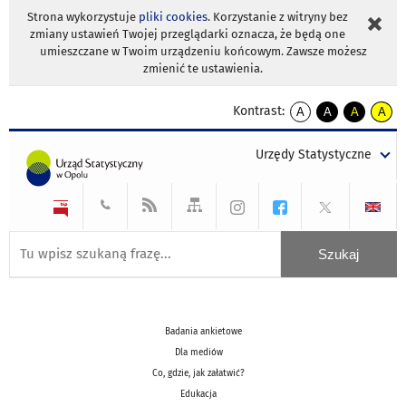
Strona wykorzystuje
pliki cookies
. Korzystanie z witryny bez
zmiany ustawień Twojej przeglądarki oznacza, że będą one
umieszczane w Twoim urządzeniu końcowym. Zawsze możesz
zmienić te ustawienia.
Kontrast:
A
A
A
A
kontrast
kontrast
kontrast
kontra
domyślny
biały
żółty
czarny
Urzędy Statystyczne
tekst
tekst
tekst
na
na
na
czarnym
czarnym
żółtym
Badania ankietowe
Dla mediów
Co, gdzie, jak załatwić?
Edukacja