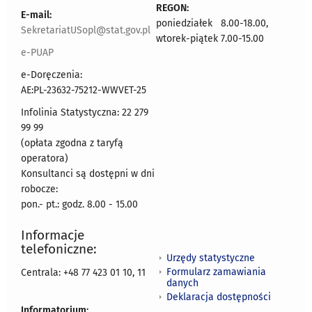
REGON:
E-mail:
poniedziałek 8.00-18.00,
SekretariatUSopl@stat.gov.pl
wtorek-piątek 7.00-15.00
e-PUAP
e-Doręczenia:
AE:PL-23632-75212-WWVET-25
Infolinia Statystyczna: 22 279
99 99
(opłata zgodna z taryfą
operatora)
Konsultanci są dostępni w dni
robocze:
pon.- pt.: godz. 8.00 - 15.00
Informacje
telefoniczne:
Urzędy statystyczne
Formularz zamawiania
Centrala: +48 77 423 01 10, 11
danych
Deklaracja dostępności
Informatorium: