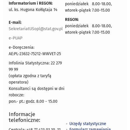
Informatorium i REGON:
poniedziałek 8.00-18.00,
ul. ks. Hugona Kołłątaja 14
wtorek-piątek 7.00-15.00
REGON:
E-mail:
poniedziałek 8.00-18.00,
SekretariatUSopl@stat.gov.pl
wtorek-piątek 7.00-15.00
e-PUAP
e-Doręczenia:
AE:PL-23632-75212-WWVET-25
Infolinia Statystyczna: 22 279
99 99
(opłata zgodna z taryfą
operatora)
Konsultanci są dostępni w dni
robocze:
pon.- pt.: godz. 8.00 - 15.00
Informacje
telefoniczne:
Urzędy statystyczne
Formularz zamawiania
Centrala: +48 77 423 01 10, 11