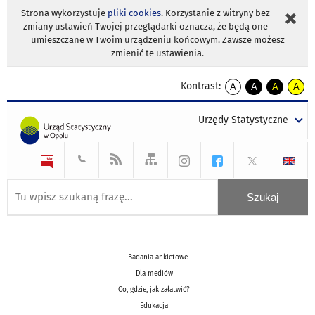
Strona wykorzystuje
pliki cookies
. Korzystanie z witryny bez
zmiany ustawień Twojej przeglądarki oznacza, że będą one
umieszczane w Twoim urządzeniu końcowym. Zawsze możesz
zmienić te ustawienia.
Kontrast:
A
A
A
A
kontrast
kontrast
kontrast
kontra
domyślny
biały
żółty
czarny
Urzędy Statystyczne
tekst
tekst
tekst
na
na
na
czarnym
czarnym
żółtym
Badania ankietowe
Dla mediów
Co, gdzie, jak załatwić?
Edukacja