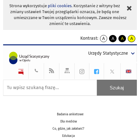
Strona wykorzystuje
pliki cookies
. Korzystanie z witryny bez
zmiany ustawień Twojej przeglądarki oznacza, że będą one
umieszczane w Twoim urządzeniu końcowym. Zawsze możesz
zmienić te ustawienia.
Kontrast:
A
A
A
A
kontrast
kontrast
kontrast
kontra
domyślny
biały
żółty
czarny
Urzędy Statystyczne
tekst
tekst
tekst
na
na
na
czarnym
czarnym
żółtym
Badania ankietowe
Dla mediów
Co, gdzie, jak załatwić?
Edukacja