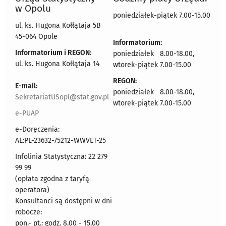
w Opolu
poniedziałek-piątek 7.00-15.00
ul. ks. Hugona Kołłątaja 5B
45-064 Opole
Informatorium:
Informatorium i REGON:
poniedziałek 8.00-18.00,
ul. ks. Hugona Kołłątaja 14
wtorek-piątek 7.00-15.00
REGON:
E-mail:
poniedziałek 8.00-18.00,
SekretariatUSopl@stat.gov.pl
wtorek-piątek 7.00-15.00
e-PUAP
e-Doręczenia:
AE:PL-23632-75212-WWVET-25
Infolinia Statystyczna: 22 279
99 99
(opłata zgodna z taryfą
operatora)
Konsultanci są dostępni w dni
robocze:
pon.- pt.: godz. 8.00 - 15.00