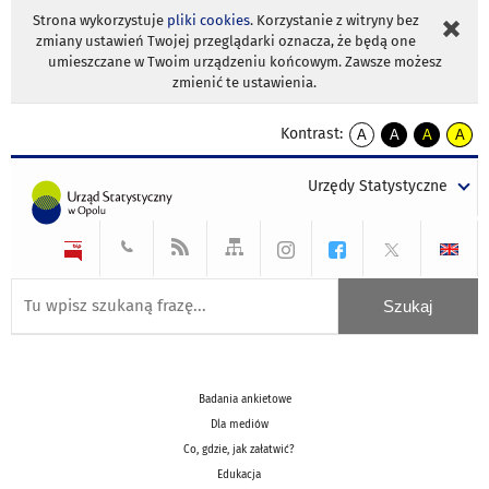
Strona wykorzystuje
pliki cookies
. Korzystanie z witryny bez
zmiany ustawień Twojej przeglądarki oznacza, że będą one
umieszczane w Twoim urządzeniu końcowym. Zawsze możesz
zmienić te ustawienia.
Kontrast:
A
A
A
A
kontrast
kontrast
kontrast
kontra
domyślny
biały
żółty
czarny
Urzędy Statystyczne
tekst
tekst
tekst
na
na
na
czarnym
czarnym
żółtym
Badania ankietowe
Dla mediów
Co, gdzie, jak załatwić?
Edukacja