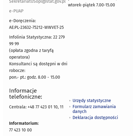
SekretariatUSopl@stat.gov.pl
wtorek-piątek 7.00-15.00
e-PUAP
e-Doręczenia:
AE:PL-23632-75212-WWVET-25
Infolinia Statystyczna: 22 279
99 99
(opłata zgodna z taryfą
operatora)
Konsultanci są dostępni w dni
robocze:
pon.- pt.: godz. 8.00 - 15.00
Informacje
telefoniczne:
Urzędy statystyczne
Formularz zamawiania
Centrala: +48 77 423 01 10, 11
danych
Deklaracja dostępności
Informatorium:
77 423 10 00