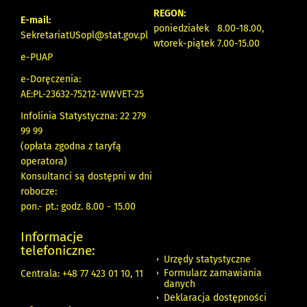
REGON:
E-mail:
poniedziałek 8.00-18.00,
SekretariatUSopl@stat.gov.pl
wtorek-piątek 7.00-15.00
e-PUAP
e-Doręczenia:
AE:PL-23632-75212-WWVET-25
Infolinia Statystyczna: 22 279
99 99
(opłata zgodna z taryfą
operatora)
Konsultanci są dostępni w dni
robocze:
pon.- pt.: godz. 8.00 - 15.00
Informacje
telefoniczne:
Urzędy statystyczne
Formularz zamawiania
Centrala: +48 77 423 01 10, 11
danych
Deklaracja dostępności