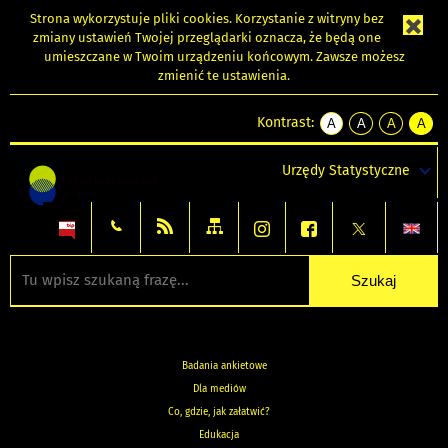
Strona wykorzystuje
pliki cookies
. Korzystanie z witryny bez
zmiany ustawień Twojej przeglądarki oznacza, że będą one
umieszczane w Twoim urządzeniu końcowym. Zawsze możesz
zmienić te ustawienia.
Kontrast:
A
A
A
A
kontrast
kontrast
kontrast
kontra
domyślny
biały
żółty
czarny
Urzędy Statystyczne
tekst
tekst
tekst
na
na
na
czarnym
czarnym
żółtym
Badania ankietowe
Dla mediów
Co, gdzie, jak załatwić?
Edukacja