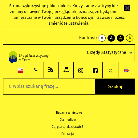
Strona wykorzystuje
pliki cookies
. Korzystanie z witryny bez
zmiany ustawień Twojej przeglądarki oznacza, że będą one
umieszczane w Twoim urządzeniu końcowym. Zawsze możesz
zmienić te ustawienia.
Kontrast:
A
A
A
A
kontrast
kontrast
kontrast
kontra
domyślny
biały
żółty
czarny
Urzędy Statystyczne
tekst
tekst
tekst
na
na
na
czarnym
czarnym
żółtym
Badania ankietowe
Dla mediów
Co, gdzie, jak załatwić?
Edukacja