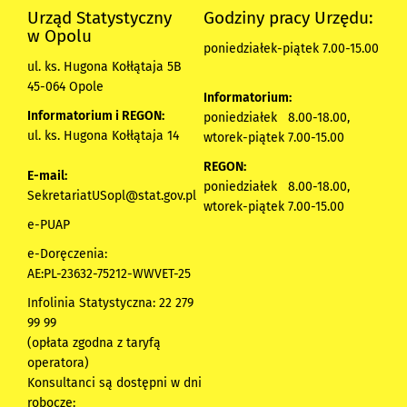
Urząd Statystyczny
Godziny pracy Urzędu:
w Opolu
poniedziałek-piątek 7.00-15.00
ul. ks. Hugona Kołłątaja 5B
45-064 Opole
Informatorium:
Informatorium i REGON:
poniedziałek 8.00-18.00,
ul. ks. Hugona Kołłątaja 14
wtorek-piątek 7.00-15.00
REGON:
E-mail:
poniedziałek 8.00-18.00,
SekretariatUSopl@stat.gov.pl
wtorek-piątek 7.00-15.00
e-PUAP
e-Doręczenia:
AE:PL-23632-75212-WWVET-25
Infolinia Statystyczna: 22 279
99 99
(opłata zgodna z taryfą
operatora)
Konsultanci są dostępni w dni
robocze: