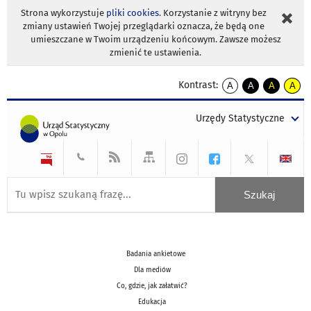
Strona wykorzystuje
pliki cookies
. Korzystanie z witryny bez
zmiany ustawień Twojej przeglądarki oznacza, że będą one
umieszczane w Twoim urządzeniu końcowym. Zawsze możesz
zmienić te ustawienia.
Kontrast:
A
A
A
A
kontrast
kontrast
kontrast
kontra
domyślny
biały
żółty
czarny
Urzędy Statystyczne
tekst
tekst
tekst
na
na
na
czarnym
czarnym
żółtym
Badania ankietowe
Dla mediów
Co, gdzie, jak załatwić?
Edukacja