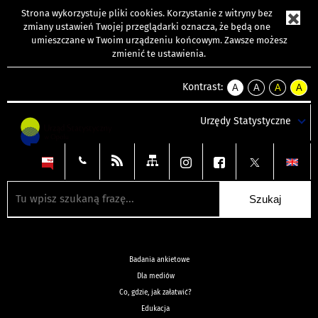
Strona wykorzystuje
pliki cookies
. Korzystanie z witryny bez
zmiany ustawień Twojej przeglądarki oznacza, że będą one
umieszczane w Twoim urządzeniu końcowym. Zawsze możesz
zmienić te ustawienia.
Kontrast:
A
A
A
A
kontrast
kontrast
kontrast
kontra
domyślny
biały
żółty
czarny
Urzędy Statystyczne
tekst
tekst
tekst
na
na
na
czarnym
czarnym
żółtym
Badania ankietowe
Dla mediów
Co, gdzie, jak załatwić?
Edukacja