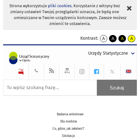
Strona wykorzystuje
pliki cookies
. Korzystanie z witryny bez
zmiany ustawień Twojej przeglądarki oznacza, że będą one
umieszczane w Twoim urządzeniu końcowym. Zawsze możesz
zmienić te ustawienia.
Kontrast:
A
A
A
A
kontrast
kontrast
kontrast
kontra
domyślny
biały
żółty
czarny
Urzędy Statystyczne
tekst
tekst
tekst
na
na
na
czarnym
czarnym
żółtym
Badania ankietowe
Dla mediów
Co, gdzie, jak załatwić?
Edukacja