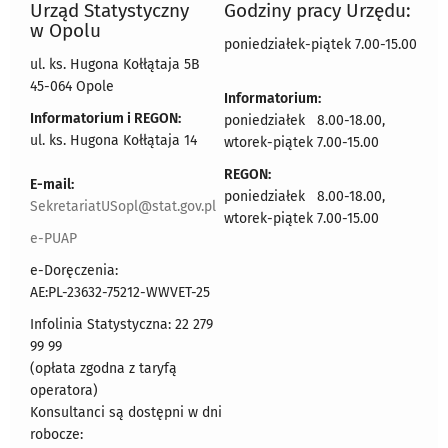
Urząd Statystyczny
Godziny pracy Urzędu:
w Opolu
poniedziałek-piątek 7.00-15.00
ul. ks. Hugona Kołłątaja 5B
45-064 Opole
Informatorium:
Informatorium i REGON:
poniedziałek 8.00-18.00,
ul. ks. Hugona Kołłątaja 14
wtorek-piątek 7.00-15.00
REGON:
E-mail:
poniedziałek 8.00-18.00,
SekretariatUSopl@stat.gov.pl
wtorek-piątek 7.00-15.00
e-PUAP
e-Doręczenia:
AE:PL-23632-75212-WWVET-25
Infolinia Statystyczna: 22 279
99 99
(opłata zgodna z taryfą
operatora)
Konsultanci są dostępni w dni
robocze: