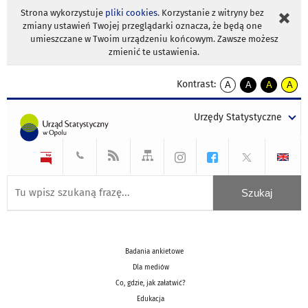
Strona wykorzystuje
pliki cookies
. Korzystanie z witryny bez
zmiany ustawień Twojej przeglądarki oznacza, że będą one
umieszczane w Twoim urządzeniu końcowym. Zawsze możesz
zmienić te ustawienia.
Kontrast:
A
A
A
A
kontrast
kontrast
kontrast
kontra
domyślny
biały
żółty
czarny
Urzędy Statystyczne
tekst
tekst
tekst
na
na
na
czarnym
czarnym
żółtym
Badania ankietowe
Dla mediów
Co, gdzie, jak załatwić?
Edukacja