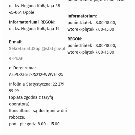
ul. ks. Hugona Kołłątaja 5B
45-064 Opole
Informatorium:
Informatorium i REGON:
poniedziałek 8.00-18.00,
ul. ks. Hugona Kołłątaja 14
wtorek-piątek 7.00-15.00
REGON:
E-mail:
poniedziałek 8.00-18.00,
SekretariatUSopl@stat.gov.pl
wtorek-piątek 7.00-15.00
e-PUAP
e-Doręczenia:
AE:PL-23632-75212-WWVET-25
Infolinia Statystyczna: 22 279
99 99
(opłata zgodna z taryfą
operatora)
Konsultanci są dostępni w dni
robocze:
pon.- pt.: godz. 8.00 - 15.00