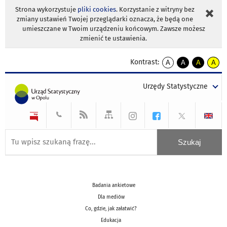
Strona wykorzystuje
pliki cookies
. Korzystanie z witryny bez
zmiany ustawień Twojej przeglądarki oznacza, że będą one
umieszczane w Twoim urządzeniu końcowym. Zawsze możesz
zmienić te ustawienia.
Kontrast:
A
A
A
A
kontrast
kontrast
kontrast
kontra
domyślny
biały
żółty
czarny
Urzędy Statystyczne
tekst
tekst
tekst
na
na
na
czarnym
czarnym
żółtym
Badania ankietowe
Dla mediów
Co, gdzie, jak załatwić?
Edukacja