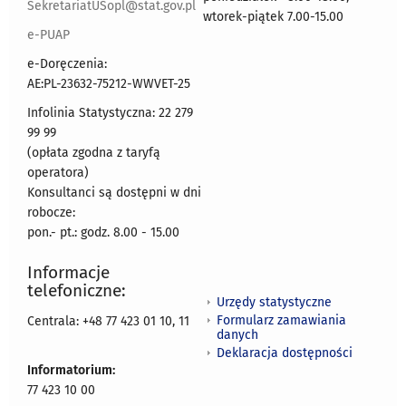
SekretariatUSopl@stat.gov.pl
wtorek-piątek 7.00-15.00
e-PUAP
e-Doręczenia:
AE:PL-23632-75212-WWVET-25
Infolinia Statystyczna: 22 279
99 99
(opłata zgodna z taryfą
operatora)
Konsultanci są dostępni w dni
robocze:
pon.- pt.: godz. 8.00 - 15.00
Informacje
telefoniczne:
Urzędy statystyczne
Formularz zamawiania
Centrala: +48 77 423 01 10, 11
danych
Deklaracja dostępności
Informatorium:
77 423 10 00