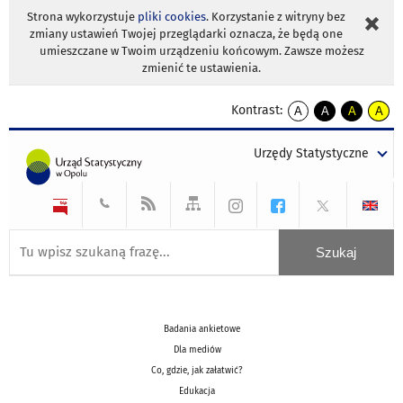
Strona wykorzystuje
pliki cookies
. Korzystanie z witryny bez
zmiany ustawień Twojej przeglądarki oznacza, że będą one
umieszczane w Twoim urządzeniu końcowym. Zawsze możesz
zmienić te ustawienia.
Kontrast:
A
A
A
A
kontrast
kontrast
kontrast
kontra
domyślny
biały
żółty
czarny
Urzędy Statystyczne
tekst
tekst
tekst
na
na
na
czarnym
czarnym
żółtym
Badania ankietowe
Dla mediów
Co, gdzie, jak załatwić?
Edukacja