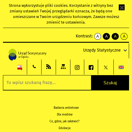
Strona wykorzystuje
pliki cookies
. Korzystanie z witryny bez
zmiany ustawień Twojej przeglądarki oznacza, że będą one
umieszczane w Twoim urządzeniu końcowym. Zawsze możesz
zmienić te ustawienia.
Kontrast:
A
A
A
A
kontrast
kontrast
kontrast
kontra
domyślny
biały
żółty
czarny
Urzędy Statystyczne
tekst
tekst
tekst
na
na
na
czarnym
czarnym
żółtym
Badania ankietowe
Dla mediów
Co, gdzie, jak załatwić?
Edukacja