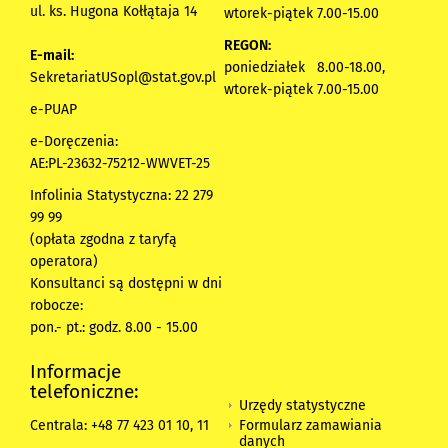
ul. ks. Hugona Kołłątaja 14
wtorek-piątek 7.00-15.00
REGON:
E-mail:
poniedziałek 8.00-18.00,
SekretariatUSopl@stat.gov.pl
wtorek-piątek 7.00-15.00
e-PUAP
e-Doręczenia:
AE:PL-23632-75212-WWVET-25
Infolinia Statystyczna: 22 279
99 99
(opłata zgodna z taryfą
operatora)
Konsultanci są dostępni w dni
robocze:
pon.- pt.: godz. 8.00 - 15.00
Informacje
telefoniczne:
Urzędy statystyczne
Formularz zamawiania
Centrala: +48 77 423 01 10, 11
danych