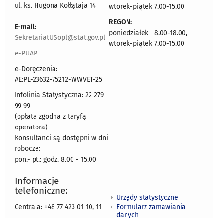
ul. ks. Hugona Kołłątaja 14
wtorek-piątek 7.00-15.00
REGON:
E-mail:
poniedziałek 8.00-18.00,
SekretariatUSopl@stat.gov.pl
wtorek-piątek 7.00-15.00
e-PUAP
e-Doręczenia:
AE:PL-23632-75212-WWVET-25
Infolinia Statystyczna: 22 279
99 99
(opłata zgodna z taryfą
operatora)
Konsultanci są dostępni w dni
robocze:
pon.- pt.: godz. 8.00 - 15.00
Informacje
telefoniczne:
Urzędy statystyczne
Formularz zamawiania
Centrala: +48 77 423 01 10, 11
danych