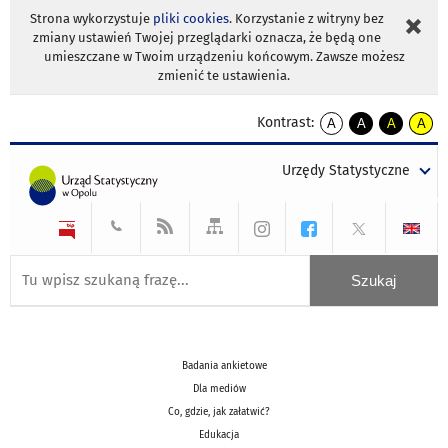
Strona wykorzystuje
pliki cookies
. Korzystanie z witryny bez
zmiany ustawień Twojej przeglądarki oznacza, że będą one
umieszczane w Twoim urządzeniu końcowym. Zawsze możesz
zmienić te ustawienia.
Kontrast:
A
A
A
A
kontrast
kontrast
kontrast
kontra
domyślny
biały
żółty
czarny
Urzędy Statystyczne
tekst
tekst
tekst
na
na
na
czarnym
czarnym
żółtym
Badania ankietowe
Dla mediów
Co, gdzie, jak załatwić?
Edukacja