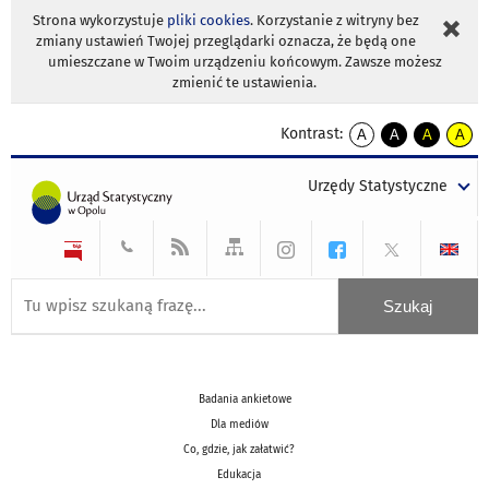
Strona wykorzystuje
pliki cookies
. Korzystanie z witryny bez
zmiany ustawień Twojej przeglądarki oznacza, że będą one
umieszczane w Twoim urządzeniu końcowym. Zawsze możesz
zmienić te ustawienia.
Kontrast:
A
A
A
A
kontrast
kontrast
kontrast
kontra
domyślny
biały
żółty
czarny
Urzędy Statystyczne
tekst
tekst
tekst
na
na
na
czarnym
czarnym
żółtym
Badania ankietowe
Dla mediów
Co, gdzie, jak załatwić?
Edukacja