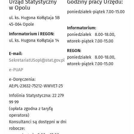
Urząd Statystyczny
Godziny pracy Urzędu:
w Opolu
poniedziałek-piątek 7.00-15.00
ul. ks. Hugona Kołłątaja 5B
45-064 Opole
Informatorium:
Informatorium i REGON:
poniedziałek 8.00-18.00,
ul. ks. Hugona Kołłątaja 14
wtorek-piątek 7.00-15.00
REGON:
E-mail:
poniedziałek 8.00-18.00,
SekretariatUSopl@stat.gov.pl
wtorek-piątek 7.00-15.00
e-PUAP
e-Doręczenia:
AE:PL-23632-75212-WWVET-25
Infolinia Statystyczna: 22 279
99 99
(opłata zgodna z taryfą
operatora)
Konsultanci są dostępni w dni
robocze: