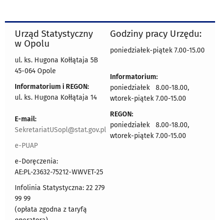
Urząd Statystyczny
Godziny pracy Urzędu:
w Opolu
poniedziałek-piątek 7.00-15.00
ul. ks. Hugona Kołłątaja 5B
45-064 Opole
Informatorium:
Informatorium i REGON:
poniedziałek 8.00-18.00,
ul. ks. Hugona Kołłątaja 14
wtorek-piątek 7.00-15.00
REGON:
E-mail:
poniedziałek 8.00-18.00,
SekretariatUSopl@stat.gov.pl
wtorek-piątek 7.00-15.00
e-PUAP
e-Doręczenia:
AE:PL-23632-75212-WWVET-25
Infolinia Statystyczna: 22 279
99 99
(opłata zgodna z taryfą