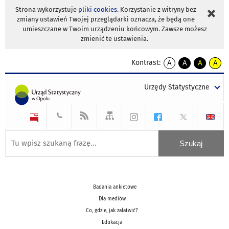
Strona wykorzystuje
pliki cookies
. Korzystanie z witryny bez
zmiany ustawień Twojej przeglądarki oznacza, że będą one
umieszczane w Twoim urządzeniu końcowym. Zawsze możesz
zmienić te ustawienia.
Kontrast:
A
A
A
A
kontrast
kontrast
kontrast
kontra
domyślny
biały
żółty
czarny
Urzędy Statystyczne
tekst
tekst
tekst
na
na
na
czarnym
czarnym
żółtym
Badania ankietowe
Dla mediów
Co, gdzie, jak załatwić?
Edukacja