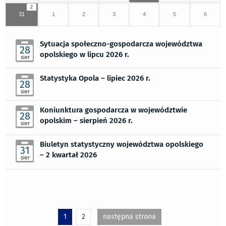
2
31
1
2
3
4
5
6
Sytuacja społeczno-gospodarcza województwa
28
opolskiego w lipcu 2026 r.
sier
Statystyka Opola – lipiec 2026 r.
28
sier
Koniunktura gospodarcza w województwie
28
opolskim – sierpień 2026 r.
sier
Biuletyn statystyczny województwa opolskiego
31
– 2 kwartał 2026
sier
1
2
następna strona