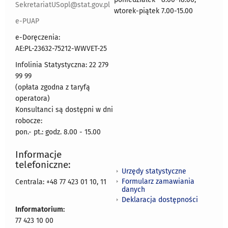
SekretariatUSopl@stat.gov.pl
wtorek-piątek 7.00-15.00
e-PUAP
e-Doręczenia:
AE:PL-23632-75212-WWVET-25
Infolinia Statystyczna: 22 279
99 99
(opłata zgodna z taryfą
operatora)
Konsultanci są dostępni w dni
robocze:
pon.- pt.: godz. 8.00 - 15.00
Informacje
telefoniczne:
Urzędy statystyczne
Formularz zamawiania
Centrala: +48 77 423 01 10, 11
danych
Deklaracja dostępności
Informatorium:
77 423 10 00