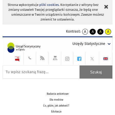
Strona wykorzystuje
pliki cookies
. Korzystanie z witryny bez
zmiany ustawień Twojej przeglądarki oznacza, że będą one
umieszczane w Twoim urządzeniu końcowym. Zawsze możesz
zmienić te ustawienia.
Kontrast:
A
A
A
A
kontrast
kontrast
kontrast
kontra
domyślny
biały
żółty
czarny
Urzędy Statystyczne
tekst
tekst
tekst
na
na
na
czarnym
czarnym
żółtym
Badania ankietowe
Dla mediów
Co, gdzie, jak załatwić?
Edukacja