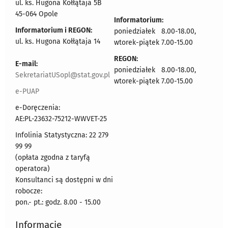
ul. ks. Hugona Kołłątaja 5B
45-064 Opole
Informatorium:
Informatorium i REGON:
poniedziałek 8.00-18.00,
ul. ks. Hugona Kołłątaja 14
wtorek-piątek 7.00-15.00
REGON:
E-mail:
poniedziałek 8.00-18.00,
SekretariatUSopl@stat.gov.pl
wtorek-piątek 7.00-15.00
e-PUAP
e-Doręczenia:
AE:PL-23632-75212-WWVET-25
Infolinia Statystyczna: 22 279
99 99
(opłata zgodna z taryfą
operatora)
Konsultanci są dostępni w dni
robocze:
pon.- pt.: godz. 8.00 - 15.00
Informacje