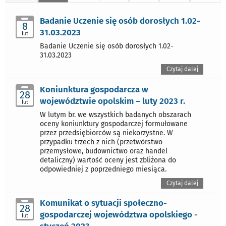
Badanie Uczenie się osób dorosłych 1.02-
8
31.03.2023
lut
Badanie Uczenie się osób dorosłych 1.02-
31.03.2023
Czytaj dalej
Koniunktura gospodarcza w
28
województwie opolskim – luty 2023 r.
lut
W lutym br. we wszystkich badanych obszarach
oceny koniunktury gospodarczej formułowane
przez przedsiębiorców są niekorzystne. W
przypadku trzech z nich (przetwórstwo
przemysłowe, budownictwo oraz handel
detaliczny) wartość oceny jest zbliżona do
odpowiedniej z poprzedniego miesiąca.
Czytaj dalej
Komunikat o sytuacji społeczno-
28
gospodarczej województwa opolskiego -
lut