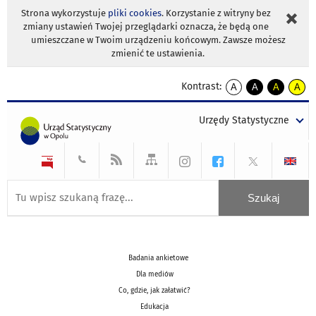
Strona wykorzystuje
pliki cookies
. Korzystanie z witryny bez
zmiany ustawień Twojej przeglądarki oznacza, że będą one
umieszczane w Twoim urządzeniu końcowym. Zawsze możesz
zmienić te ustawienia.
Kontrast:
A
A
A
A
kontrast
kontrast
kontrast
kontra
domyślny
biały
żółty
czarny
Urzędy Statystyczne
tekst
tekst
tekst
na
na
na
czarnym
czarnym
żółtym
Badania ankietowe
Dla mediów
Co, gdzie, jak załatwić?
Edukacja