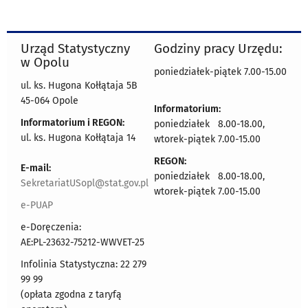
Urząd Statystyczny
Godziny pracy Urzędu:
w Opolu
poniedziałek-piątek 7.00-15.00
ul. ks. Hugona Kołłątaja 5B
45-064 Opole
Informatorium:
Informatorium i REGON:
poniedziałek 8.00-18.00,
ul. ks. Hugona Kołłątaja 14
wtorek-piątek 7.00-15.00
REGON:
E-mail:
poniedziałek 8.00-18.00,
SekretariatUSopl@stat.gov.pl
wtorek-piątek 7.00-15.00
e-PUAP
e-Doręczenia:
AE:PL-23632-75212-WWVET-25
Infolinia Statystyczna: 22 279
99 99
(opłata zgodna z taryfą