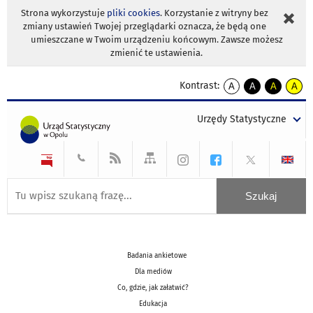
Strona wykorzystuje
pliki cookies
. Korzystanie z witryny bez
zmiany ustawień Twojej przeglądarki oznacza, że będą one
umieszczane w Twoim urządzeniu końcowym. Zawsze możesz
zmienić te ustawienia.
Kontrast:
A
A
A
A
kontrast
kontrast
kontrast
kontra
domyślny
biały
żółty
czarny
Urzędy Statystyczne
tekst
tekst
tekst
na
na
na
czarnym
czarnym
żółtym
Badania ankietowe
Dla mediów
Co, gdzie, jak załatwić?
Edukacja