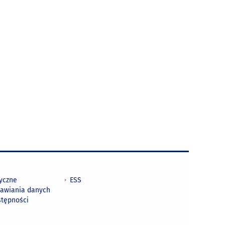
tyczne
ESS
awiania danych
stępności