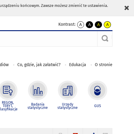
m urządzeniu końcowym. Zawsze możesz zmienić te ustawienia.
Kontrast:
A
A
A
A
kontrast
kontrast
kontrast
kontrast
domyślny
biały
żółty
czarny
tekst
tekst
tekst
na
na
na
czarnym
czarnym
żółtym
ediów
Co, gdzie, jak załatwić?
Edukacja
O stronie
REGON,
Badania
Urzędy
TERYT,
GUS
statystyczne
statystyczne
lasyfikacje