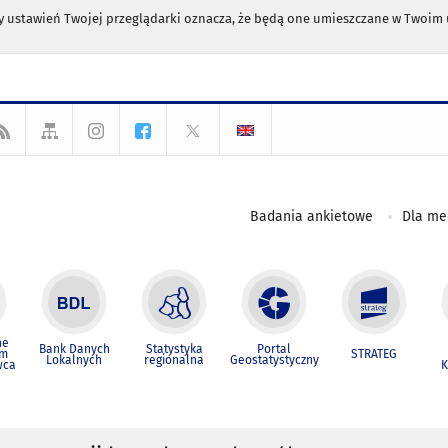
any ustawień Twojej przeglądarki oznacza, że będą one umieszczane w Twoi
Badania ankietowe
Dla m
ne
Bank Danych
Statystyka
Portal
um
STRATEG
Lokalnych
regionalna
Geostatystyczny
wca
K