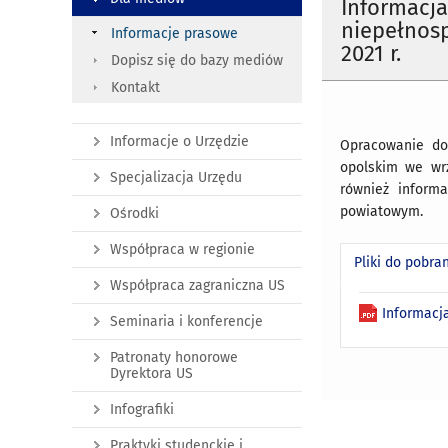
Informacja
niepełnos
Informacje prasowe
2021 r.
Dopisz się do bazy mediów
Kontakt
Informacje o Urzędzie
Opracowanie do
opolskim we wrz
Specjalizacja Urzędu
również inform
powiatowym.
Ośrodki
Współpraca w regionie
Pliki do pobra
Współpraca zagraniczna US
Informacj
Seminaria i konferencje
Patronaty honorowe
Dyrektora US
Infografiki
Praktyki studenckie i