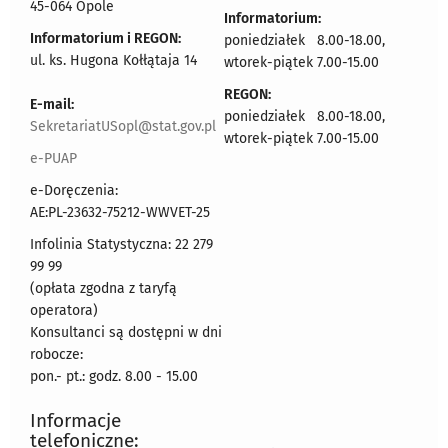
45-064 Opole
Informatorium:
Informatorium i REGON:
poniedziałek 8.00-18.00,
ul. ks. Hugona Kołłątaja 14
wtorek-piątek 7.00-15.00
REGON:
E-mail:
poniedziałek 8.00-18.00,
SekretariatUSopl@stat.gov.pl
wtorek-piątek 7.00-15.00
e-PUAP
e-Doręczenia:
AE:PL-23632-75212-WWVET-25
Infolinia Statystyczna: 22 279
99 99
(opłata zgodna z taryfą
operatora)
Konsultanci są dostępni w dni
robocze:
pon.- pt.: godz. 8.00 - 15.00
Informacje
telefoniczne: