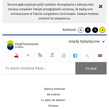
Strona wykorzystuje
pliki cookies
. Korzystanie z witryny bez
zmiany ustawień Twojej przeglądarki oznacza, że będą one
umieszczane w Twoim urządzeniu końcowym. Zawsze możesz
zmienić te ustawienia.
Kontrast:
A
A
A
A
kontrast
kontrast
kontrast
kontra
domyślny
biały
żółty
czarny
Urzędy Statystyczne
tekst
tekst
tekst
na
na
na
czarnym
czarnym
żółtym
Badania ankietowe
Dla mediów
Co, gdzie, jak załatwić?
Edukacja