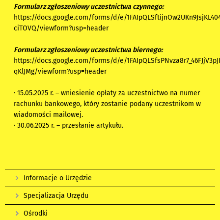
Formularz zgłoszeniowy uczestnictwa czynnego:
https://docs.google.com/forms/d/e/1FAIpQLSftijnOw2UKn9JsjKL
ciTOVQ/viewform?usp=header
Formularz zgłoszeniowy uczestnictwa biernego:
https://docs.google.com/forms/d/e/1FAIpQLSfsPNvza8r7_46FJjV3
qKlJMg/viewform?usp=header
· 15.05.2025 r. – wniesienie opłaty za uczestnictwo na numer
rachunku bankowego, który zostanie podany uczestnikom w
wiadomości mailowej.
· 30.06.2025 r. – przesłanie artykułu.
Informacje o Urzędzie
Specjalizacja Urzędu
Ośrodki