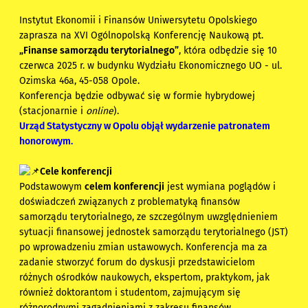
Instytut Ekonomii i Finansów Uniwersytetu Opolskiego
zaprasza na XVI Ogólnopolską Konferencję Naukową pt.
„Finanse samorządu terytorialnego”
, która odbędzie się 10
czerwca 2025 r. w budynku Wydziału Ekonomicznego UO - ul.
Ozimska 46a, 45-058 Opole.
Konferencja będzie odbywać się w formie hybrydowej
(stacjonarnie i
online
).
Urząd Statystyczny w Opolu objął wydarzenie
patronatem
honorowym
.
Cele konferencji
Podstawowym
celem konferencji
jest wymiana poglądów i
doświadczeń związanych z problematyką finansów
samorządu terytorialnego, ze szczególnym uwzględnieniem
sytuacji finansowej jednostek samorządu terytorialnego (JST)
po wprowadzeniu zmian ustawowych. Konferencja ma za
zadanie stworzyć forum do dyskusji przedstawicielom
różnych ośrodków naukowych, ekspertom, praktykom, jak
również doktorantom i studentom, zajmującym się
różnorodnymi zagadnieniami z zakresu finansów