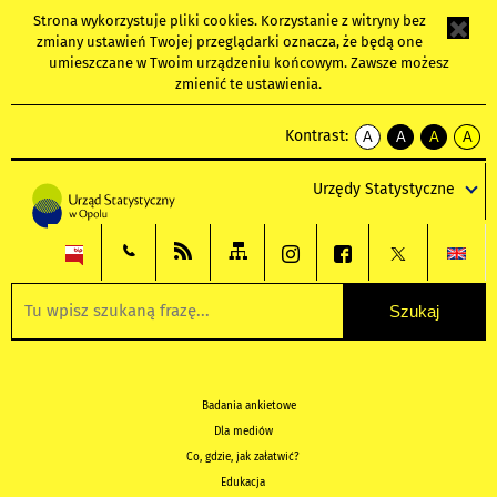
Strona wykorzystuje
pliki cookies
. Korzystanie z witryny bez
zmiany ustawień Twojej przeglądarki oznacza, że będą one
umieszczane w Twoim urządzeniu końcowym. Zawsze możesz
zmienić te ustawienia.
Kontrast:
A
A
A
A
kontrast
kontrast
kontrast
kontra
domyślny
biały
żółty
czarny
Urzędy Statystyczne
tekst
tekst
tekst
na
na
na
czarnym
czarnym
żółtym
Badania ankietowe
Dla mediów
Co, gdzie, jak załatwić?
Edukacja