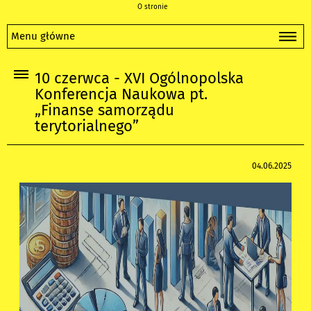
O stronie
Menu główne
10 czerwca - XVI Ogólnopolska
Konferencja Naukowa pt.
„Finanse samorządu
terytorialnego”
04.06.2025