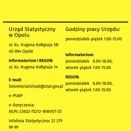
Urząd Statystyczny
Godziny pracy Urzędu:
w Opolu
poniedziałek-piątek 7.00-15.00
ul. ks. Hugona Kołłątaja 5B
45-064 Opole
Informatorium:
Informatorium i REGON:
poniedziałek 8.00-18.00,
ul. ks. Hugona Kołłątaja 14
wtorek-piątek 7.00-15.00
REGON:
E-mail:
poniedziałek 8.00-18.00,
SekretariatUSopl@stat.gov.pl
wtorek-piątek 7.00-15.00
e-PUAP
e-Doręczenia:
AE:PL-23632-75212-WWVET-25
Infolinia Statystyczna: 22 279
99 99