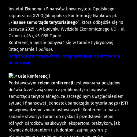
Instytut Ekonomii i Finansów Uniwersytetu Opolskiego
zaprasza na XVI Ogólnopolską Konferencję Naukową pt.
„Finanse samorządu terytorialnego”
, która odbędzie się 10
czerwca 2025 r. w budynku Wydziału Ekonomicznego UO - ul.
Ozimska 46a, 45-058 Opole.
Konferencja będzie odbywać się w formie hybrydowej
(stacjonarnie i
online
).
Urząd Statystyczny w Opolu objął wydarzenie
patronatem
honorowym
.
Cele konferencji
Podstawowym
celem konferencji
jest wymiana poglądów i
doświadczeń związanych z problematyką finansów
samorządu terytorialnego, ze szczególnym uwzględnieniem
sytuacji finansowej jednostek samorządu terytorialnego (JST)
po wprowadzeniu zmian ustawowych. Konferencja ma za
zadanie stworzyć forum do dyskusji przedstawicielom
różnych ośrodków naukowych, ekspertom, praktykom, jak
również doktorantom i studentom, zajmującym się
różnorodnymi zagadnieniami z zakresu finansów