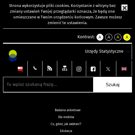
Strona wykorzystuje
pliki cookies
. Korzystanie z witryny bez
zmiany ustawień Twojej przeglądarki oznacza, że będą one
umieszczane w Twoim urządzeniu końcowym. Zawsze możesz
zmienić te ustawienia.
Kontrast:
A
A
A
A
kontrast
kontrast
kontrast
kontra
domyślny
biały
żółty
czarny
Urzędy Statystyczne
tekst
tekst
tekst
na
na
na
czarnym
czarnym
żółtym
Badania ankietowe
Dla mediów
Co, gdzie, jak załatwić?
Edukacja