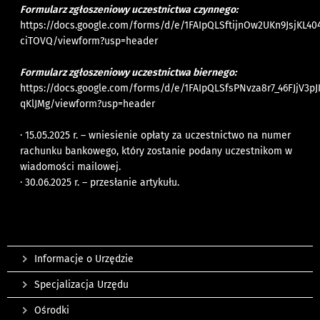
Formularz zgłoszeniowy uczestnictwa czynnego:
https://docs.google.com/forms/d/e/1FAIpQLSftijnOw2UKn9JsjKL
ciTOVQ/viewform?usp=header
Formularz zgłoszeniowy uczestnictwa biernego:
https://docs.google.com/forms/d/e/1FAIpQLSfsPNvza8r7_46FJjV3
qKlJMg/viewform?usp=header
· 15.05.2025 r. – wniesienie opłaty za uczestnictwo na numer
rachunku bankowego, który zostanie podany uczestnikom w
wiadomości mailowej.
· 30.06.2025 r. – przesłanie artykułu.
Informacje o Urzędzie
Specjalizacja Urzędu
Ośrodki