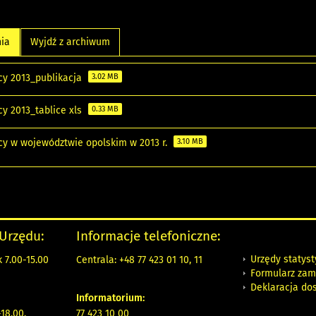
nia
Wyjdź z archiwum
cy 2013_publikacja
3.02 MB
cy 2013_tablice xls
0.33 MB
cy w województwie opolskim w 2013 r.
3.10 MB
 Urzędu:
Informacje telefoniczne:
Urzędy statys
 7.00-15.00
Centrala: +48 77 423 01 10, 11
Formularz zam
Deklaracja do
Informatorium:
18.00,
77 423 10 00