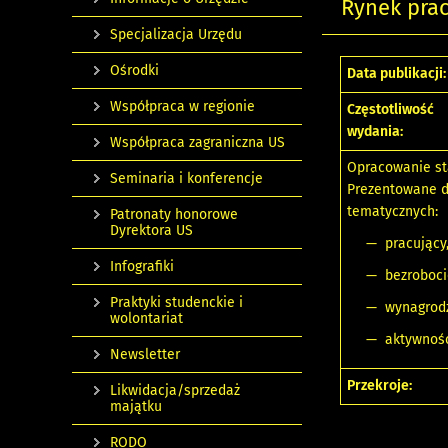
Rynek prac
Specjalizacja Urzędu
Ośrodki
Data publikacji:
Współpraca w regionie
Częstotliwość
wydania:
Współpraca zagraniczna US
Opracowanie sta
Seminaria i konferencje
Prezentowane d
tematycznych:
Patronaty honorowe
Dyrektora US
— pracujący
Infografiki
— bezroboci
Praktyki studenckie i
— wynagrodz
wolontariat
— aktywność
Newsletter
Przekroje:
Likwidacja/sprzedaż
majątku
RODO