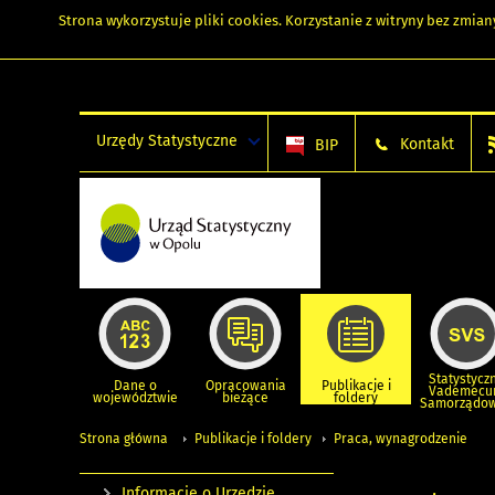
Strona wykorzystuje
pliki cookies
. Korzystanie z witryny bez zmi
Urzędy Statystyczne
Kontakt
BIP
Statystycz
Dane o
Opracowania
Publikacje i
Vademec
województwie
bieżące
foldery
Samorządo
Strona główna
Publikacje i foldery
Praca, wynagrodzenie
Informacje o Urzędzie