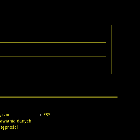
tyczne
ESS
awiania danych
stępności