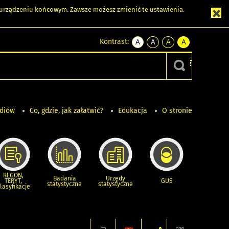
m urządzeniu końcowym. Zawsze możesz zmienić te ustawienia.
Kontrast:
A
A
A
A
kontrast
kontrast
kontrast
kontrast
domyślny
biały
żółty
czarny
tekst
tekst
tekst
na
na
na
czarnym
czarnym
żółtym
ediów
Co, gdzie, jak załatwić?
Edukacja
O stronie
REGON,
Badania
Urzędy
TERYT,
GUS
statystyczne
statystyczne
lasyfikacje