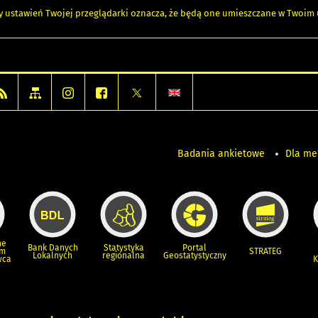
any ustawień Twojej przeglądarki oznacza, że będą one umieszczane w Twoi
Badania ankietowe
Dla m
ne
Bank Danych
Statystyka
Portal
um
STRATEG
Lokalnych
regionalna
Geostatystyczny
wca
K