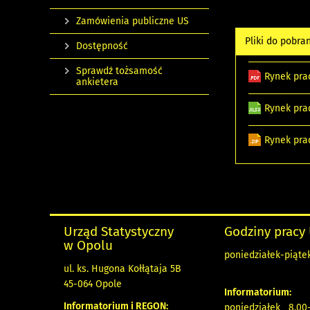
Zamówienia publiczne US
Pliki do pobra
Dostępność
Sprawdź tożsamość
Rynek pra
ankietera
Rynek pra
Rynek pra
Urząd Statystyczny
Godziny pracy
w Opolu
poniedziałek-piątek
ul. ks. Hugona Kołłątaja 5B
45-064 Opole
Informatorium:
Informatorium i REGON:
poniedziałek 8.00-