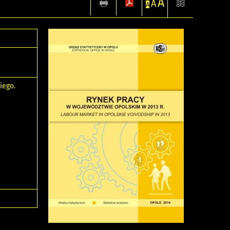
A
A
A
iego.