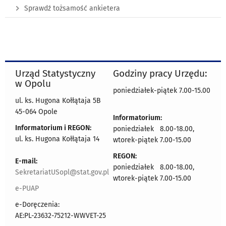
Sprawdź tożsamość ankietera
Urząd Statystyczny
Godziny pracy Urzędu:
w Opolu
poniedziałek-piątek 7.00-15.00
ul. ks. Hugona Kołłątaja 5B
45-064 Opole
Informatorium:
Informatorium i REGON:
poniedziałek 8.00-18.00,
ul. ks. Hugona Kołłątaja 14
wtorek-piątek 7.00-15.00
REGON:
E-mail:
poniedziałek 8.00-18.00,
SekretariatUSopl@stat.gov.pl
wtorek-piątek 7.00-15.00
e-PUAP
e-Doręczenia:
AE:PL-23632-75212-WWVET-25