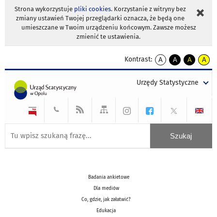
Strona wykorzystuje
pliki cookies
. Korzystanie z witryny bez
zmiany ustawień Twojej przeglądarki oznacza, że będą one
umieszczane w Twoim urządzeniu końcowym. Zawsze możesz
zmienić te ustawienia.
Kontrast:
A
A
A
A
kontrast
kontrast
kontrast
kontra
domyślny
biały
żółty
czarny
Urzędy Statystyczne
tekst
tekst
tekst
na
na
na
czarnym
czarnym
żółtym
Badania ankietowe
Dla mediów
Co, gdzie, jak załatwić?
Edukacja