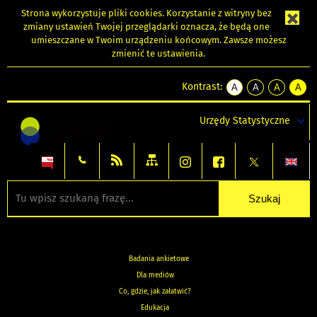
Strona wykorzystuje
pliki cookies
. Korzystanie z witryny bez
zmiany ustawień Twojej przeglądarki oznacza, że będą one
umieszczane w Twoim urządzeniu końcowym. Zawsze możesz
zmienić te ustawienia.
Kontrast:
A
A
A
A
kontrast
kontrast
kontrast
kontra
domyślny
biały
żółty
czarny
Urzędy Statystyczne
tekst
tekst
tekst
na
na
na
czarnym
czarnym
żółtym
Badania ankietowe
Dla mediów
Co, gdzie, jak załatwić?
Edukacja