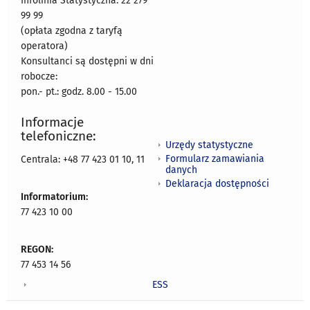
Infolinia Statystyczna: 22 279
99 99
(opłata zgodna z taryfą
operatora)
Konsultanci są dostępni w dni
robocze:
pon.- pt.: godz. 8.00 - 15.00
Informacje
telefoniczne:
Urzędy statystyczne
Formularz zamawiania
Centrala: +48 77 423 01 10, 11
danych
Deklaracja dostępności
Informatorium:
77 423 10 00
REGON:
77 453 14 56
ESS