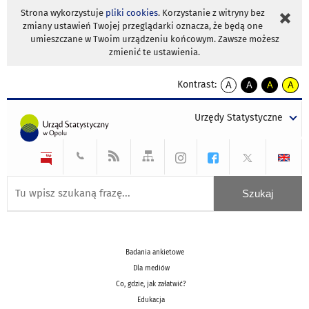
Strona wykorzystuje
pliki cookies
. Korzystanie z witryny bez
zmiany ustawień Twojej przeglądarki oznacza, że będą one
umieszczane w Twoim urządzeniu końcowym. Zawsze możesz
zmienić te ustawienia.
Kontrast:
A
A
A
A
kontrast
kontrast
kontrast
kontra
domyślny
biały
żółty
czarny
Urzędy Statystyczne
tekst
tekst
tekst
na
na
na
czarnym
czarnym
żółtym
Badania ankietowe
Dla mediów
Co, gdzie, jak załatwić?
Edukacja