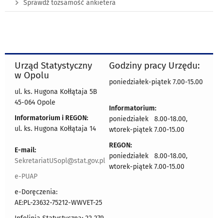
Sprawdź tożsamość ankietera
Urząd Statystyczny
Godziny pracy Urzędu:
w Opolu
poniedziałek-piątek 7.00-15.00
ul. ks. Hugona Kołłątaja 5B
45-064 Opole
Informatorium:
Informatorium i REGON:
poniedziałek 8.00-18.00,
ul. ks. Hugona Kołłątaja 14
wtorek-piątek 7.00-15.00
REGON:
E-mail:
poniedziałek 8.00-18.00,
SekretariatUSopl@stat.gov.pl
wtorek-piątek 7.00-15.00
e-PUAP
e-Doręczenia:
AE:PL-23632-75212-WWVET-25