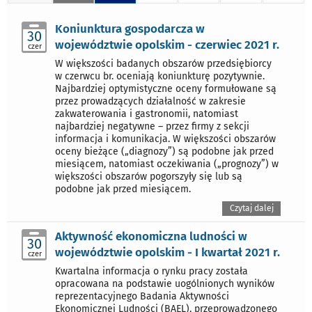
Koniunktura gospodarcza w
30
województwie opolskim - czerwiec 2021 r.
czer
W większości badanych obszarów przedsiębiorcy
w czerwcu br. oceniają koniunkturę pozytywnie.
Najbardziej optymistyczne oceny formułowane są
przez prowadzących działalność w zakresie
zakwaterowania i gastronomii, natomiast
najbardziej negatywne – przez firmy z sekcji
informacja i komunikacja. W większości obszarów
oceny bieżące („diagnozy”) są podobne jak przed
miesiącem, natomiast oczekiwania („prognozy”) w
większości obszarów pogorszyły się lub są
podobne jak przed miesiącem.
Czytaj dalej
Aktywność ekonomiczna ludności w
30
województwie opolskim - I kwartał 2021 r.
czer
Kwartalna informacja o rynku pracy została
opracowana na podstawie uogólnionych wyników
reprezentacyjnego Badania Aktywności
Ekonomicznej Ludności (BAEL), przeprowadzonego