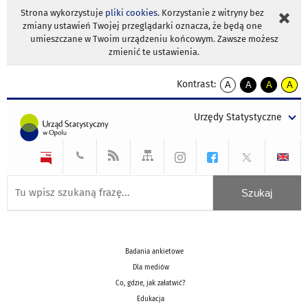
Strona wykorzystuje
pliki cookies
. Korzystanie z witryny bez
zmiany ustawień Twojej przeglądarki oznacza, że będą one
umieszczane w Twoim urządzeniu końcowym. Zawsze możesz
zmienić te ustawienia.
Kontrast:
A
A
A
A
kontrast
kontrast
kontrast
kontra
domyślny
biały
żółty
czarny
Urzędy Statystyczne
tekst
tekst
tekst
na
na
na
czarnym
czarnym
żółtym
Badania ankietowe
Dla mediów
Co, gdzie, jak załatwić?
Edukacja