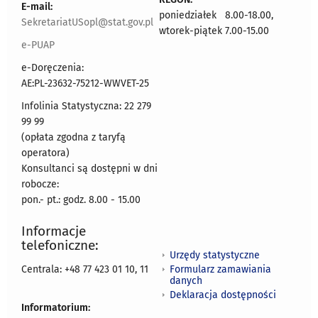
E-mail:
poniedziałek 8.00-18.00,
SekretariatUSopl@stat.gov.pl
wtorek-piątek 7.00-15.00
e-PUAP
e-Doręczenia:
AE:PL-23632-75212-WWVET-25
Infolinia Statystyczna: 22 279
99 99
(opłata zgodna z taryfą
operatora)
Konsultanci są dostępni w dni
robocze:
pon.- pt.: godz. 8.00 - 15.00
Informacje
telefoniczne:
Urzędy statystyczne
Formularz zamawiania
Centrala: +48 77 423 01 10, 11
danych
Deklaracja dostępności
Informatorium: