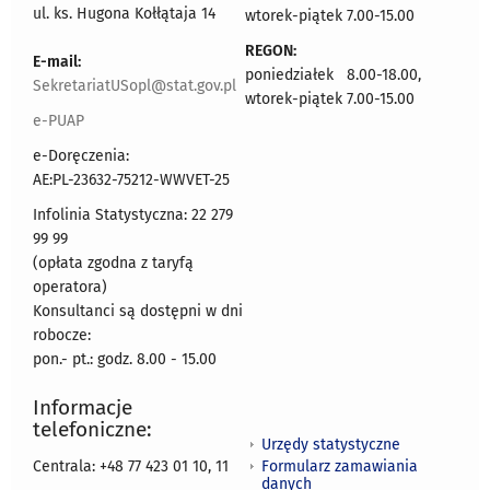
ul. ks. Hugona Kołłątaja 14
wtorek-piątek 7.00-15.00
REGON:
E-mail:
poniedziałek 8.00-18.00,
SekretariatUSopl@stat.gov.pl
wtorek-piątek 7.00-15.00
e-PUAP
e-Doręczenia:
AE:PL-23632-75212-WWVET-25
Infolinia Statystyczna: 22 279
99 99
(opłata zgodna z taryfą
operatora)
Konsultanci są dostępni w dni
robocze:
pon.- pt.: godz. 8.00 - 15.00
Informacje
telefoniczne:
Urzędy statystyczne
Formularz zamawiania
Centrala: +48 77 423 01 10, 11
danych