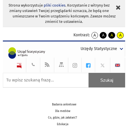
Strona wykorzystuje
pliki cookies
. Korzystanie z witryny bez
zmiany ustawień Twojej przeglądarki oznacza, że będą one
umieszczane w Twoim urządzeniu końcowym. Zawsze możesz
zmienić te ustawienia.
Kontrast:
A
A
A
A
kontrast
kontrast
kontrast
kontra
domyślny
biały
żółty
czarny
Urzędy Statystyczne
tekst
tekst
tekst
na
na
na
czarnym
czarnym
żółtym
Badania ankietowe
Dla mediów
Co, gdzie, jak załatwić?
Edukacja