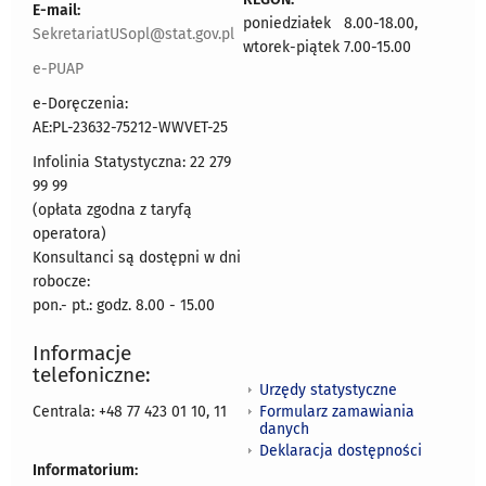
E-mail:
poniedziałek 8.00-18.00,
SekretariatUSopl@stat.gov.pl
wtorek-piątek 7.00-15.00
e-PUAP
e-Doręczenia:
AE:PL-23632-75212-WWVET-25
Infolinia Statystyczna: 22 279
99 99
(opłata zgodna z taryfą
operatora)
Konsultanci są dostępni w dni
robocze:
pon.- pt.: godz. 8.00 - 15.00
Informacje
telefoniczne:
Urzędy statystyczne
Formularz zamawiania
Centrala: +48 77 423 01 10, 11
danych
Deklaracja dostępności
Informatorium: