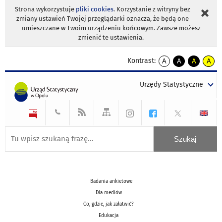
Strona wykorzystuje
pliki cookies
. Korzystanie z witryny bez
zmiany ustawień Twojej przeglądarki oznacza, że będą one
umieszczane w Twoim urządzeniu końcowym. Zawsze możesz
zmienić te ustawienia.
Kontrast:
A
A
A
A
kontrast
kontrast
kontrast
kontra
domyślny
biały
żółty
czarny
Urzędy Statystyczne
tekst
tekst
tekst
na
na
na
czarnym
czarnym
żółtym
Badania ankietowe
Dla mediów
Co, gdzie, jak załatwić?
Edukacja