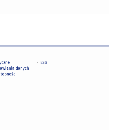
tyczne
ESS
awiania danych
stępności