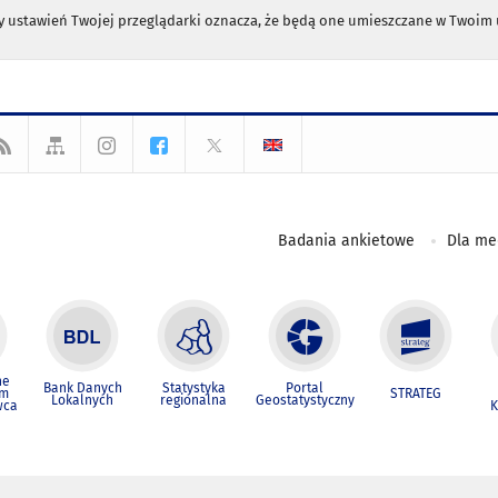
any ustawień Twojej przeglądarki oznacza, że będą one umieszczane w Twoi
Badania ankietowe
Dla m
ne
Bank Danych
Statystyka
Portal
um
STRATEG
Lokalnych
regionalna
Geostatystyczny
wca
K