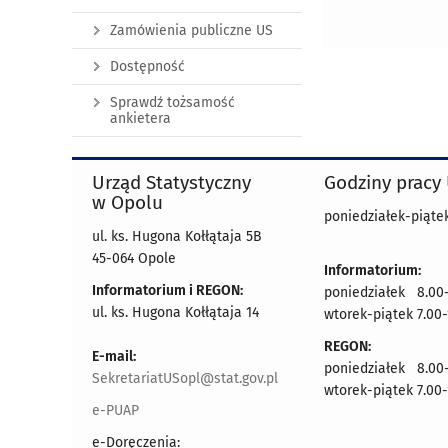
Zamówienia publiczne US
Dostępność
Sprawdź tożsamość
ankietera
Urząd Statystyczny
Godziny pracy
w Opolu
poniedziałek-piątek
ul. ks. Hugona Kołłątaja 5B
45-064 Opole
Informatorium:
Informatorium i REGON:
poniedziałek 8.00-
ul. ks. Hugona Kołłątaja 14
wtorek-piątek 7.00-
REGON:
E-mail:
poniedziałek 8.00-
SekretariatUSopl@stat.gov.pl
wtorek-piątek 7.00-
e-PUAP
e-Doręczenia: