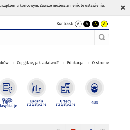
m urządzeniu końcowym. Zawsze możesz zmienić te ustawienia.
Kontrast:
A
A
A
A
kontrast
kontrast
kontrast
kontrast
domyślny
biały
żółty
czarny
tekst
tekst
tekst
na
na
na
czarnym
czarnym
żółtym
ediów
Co, gdzie, jak załatwić?
Edukacja
O stronie
REGON,
Badania
Urzędy
TERYT,
GUS
statystyczne
statystyczne
lasyfikacje