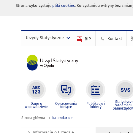
Strona wykorzystuje
pliki cookies
. Korzystanie z witryny bez zmi
Urzędy Statystyczne
Kontakt
BIP
Statystycz
Dane o
Opracowania
Publikacje i
Vademec
województwie
bieżące
foldery
Samorządo
Strona główna
Kalendarium
Informacje o Urzędzie