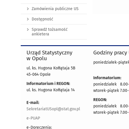
Zamówienia publiczne US
Dostępność
Sprawdź tożsamość
ankietera
Urząd Statystyczny
Godziny pracy
w Opolu
poniedziałek-piątek
ul. ks. Hugona Kołłątaja 5B
45-064 Opole
Informatorium:
Informatorium i REGON:
poniedziałek 8.00-
ul. ks. Hugona Kołłątaja 14
wtorek-piątek 7.00-
REGON:
E-mail:
poniedziałek 8.00-
SekretariatUSopl@stat.gov.pl
wtorek-piątek 7.00-
e-PUAP
e-Doręczenia: