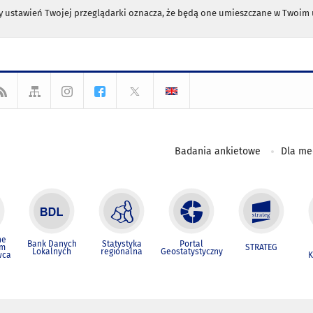
any ustawień Twojej przeglądarki oznacza, że będą one umieszczane w Twoi
Badania ankietowe
Dla m
ne
Bank Danych
Statystyka
Portal
um
STRATEG
Lokalnych
regionalna
Geostatystyczny
wca
K