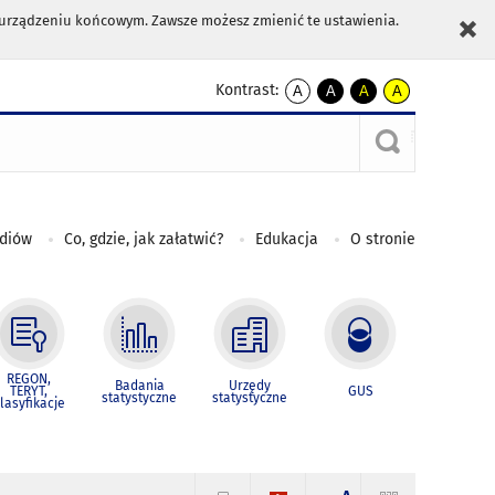
m urządzeniu końcowym. Zawsze możesz zmienić te ustawienia.
Kontrast:
A
A
A
A
kontrast
kontrast
kontrast
kontrast
domyślny
biały
żółty
czarny
tekst
tekst
tekst
na
na
na
czarnym
czarnym
żółtym
ediów
Co, gdzie, jak załatwić?
Edukacja
O stronie
REGON,
Badania
Urzędy
TERYT,
GUS
statystyczne
statystyczne
lasyfikacje