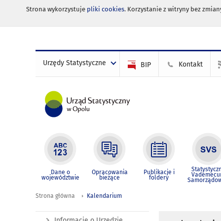
Strona wykorzystuje
pliki cookies
. Korzystanie z witryny bez zmi
Urzędy Statystyczne
Kontakt
BIP
Statystycz
Dane o
Opracowania
Publikacje i
Vademec
województwie
bieżące
foldery
Samorządo
Strona główna
Kalendarium
Informacje o Urzędzie