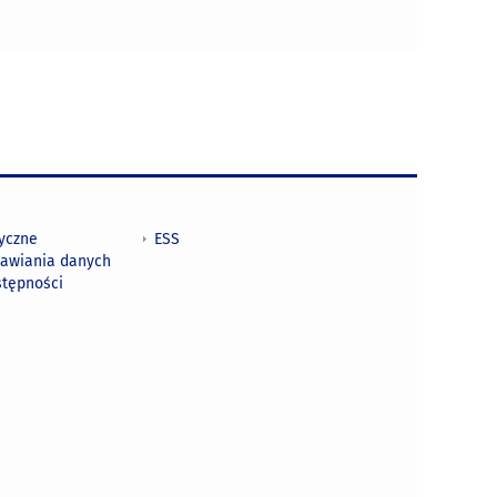
tyczne
ESS
awiania danych
stępności