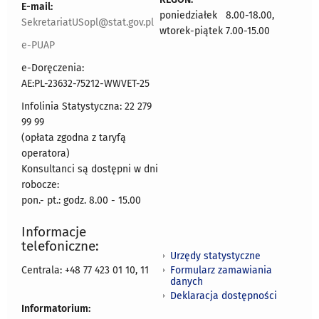
E-mail:
poniedziałek 8.00-18.00,
SekretariatUSopl@stat.gov.pl
wtorek-piątek 7.00-15.00
e-PUAP
e-Doręczenia:
AE:PL-23632-75212-WWVET-25
Infolinia Statystyczna: 22 279
99 99
(opłata zgodna z taryfą
operatora)
Konsultanci są dostępni w dni
robocze:
pon.- pt.: godz. 8.00 - 15.00
Informacje
telefoniczne:
Urzędy statystyczne
Formularz zamawiania
Centrala: +48 77 423 01 10, 11
danych
Deklaracja dostępności
Informatorium: