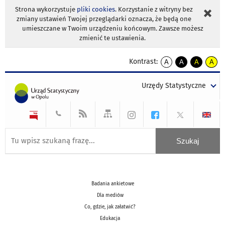
Strona wykorzystuje
pliki cookies
. Korzystanie z witryny bez
zmiany ustawień Twojej przeglądarki oznacza, że będą one
umieszczane w Twoim urządzeniu końcowym. Zawsze możesz
zmienić te ustawienia.
Kontrast:
A
A
A
A
kontrast
kontrast
kontrast
kontra
domyślny
biały
żółty
czarny
Urzędy Statystyczne
tekst
tekst
tekst
na
na
na
czarnym
czarnym
żółtym
Badania ankietowe
Dla mediów
Co, gdzie, jak załatwić?
Edukacja