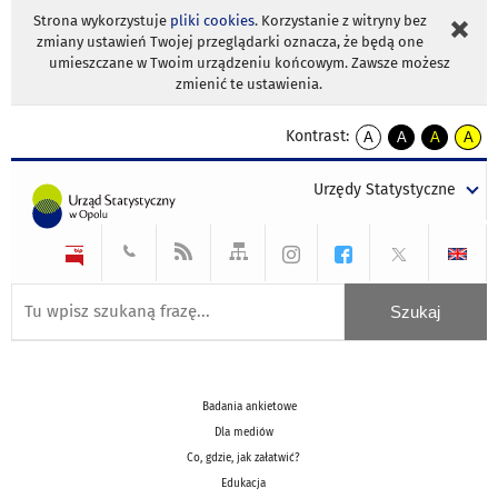
Strona wykorzystuje
pliki cookies
. Korzystanie z witryny bez
zmiany ustawień Twojej przeglądarki oznacza, że będą one
umieszczane w Twoim urządzeniu końcowym. Zawsze możesz
zmienić te ustawienia.
Kontrast:
A
A
A
A
kontrast
kontrast
kontrast
kontra
domyślny
biały
żółty
czarny
Urzędy Statystyczne
tekst
tekst
tekst
na
na
na
czarnym
czarnym
żółtym
Badania ankietowe
Dla mediów
Co, gdzie, jak załatwić?
Edukacja