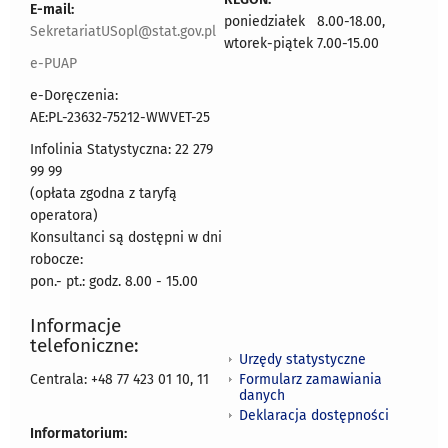
E-mail:
poniedziałek 8.00-18.00,
SekretariatUSopl@stat.gov.pl
wtorek-piątek 7.00-15.00
e-PUAP
e-Doręczenia:
AE:PL-23632-75212-WWVET-25
Infolinia Statystyczna: 22 279
99 99
(opłata zgodna z taryfą
operatora)
Konsultanci są dostępni w dni
robocze:
pon.- pt.: godz. 8.00 - 15.00
Informacje
telefoniczne:
Urzędy statystyczne
Formularz zamawiania
Centrala: +48 77 423 01 10, 11
danych
Deklaracja dostępności
Informatorium: