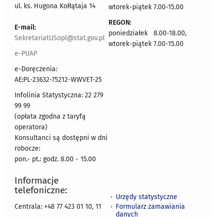
ul. ks. Hugona Kołłątaja 14
wtorek-piątek 7.00-15.00
REGON:
E-mail:
poniedziałek 8.00-18.00,
SekretariatUSopl@stat.gov.pl
wtorek-piątek 7.00-15.00
e-PUAP
e-Doręczenia:
AE:PL-23632-75212-WWVET-25
Infolinia Statystyczna: 22 279
99 99
(opłata zgodna z taryfą
operatora)
Konsultanci są dostępni w dni
robocze:
pon.- pt.: godz. 8.00 - 15.00
Informacje
telefoniczne:
Urzędy statystyczne
Formularz zamawiania
Centrala: +48 77 423 01 10, 11
danych