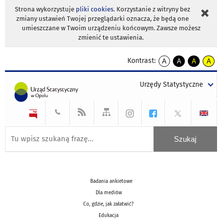
Strona wykorzystuje
pliki cookies
. Korzystanie z witryny bez
zmiany ustawień Twojej przeglądarki oznacza, że będą one
umieszczane w Twoim urządzeniu końcowym. Zawsze możesz
zmienić te ustawienia.
Kontrast:
A
A
A
A
kontrast
kontrast
kontrast
kontra
domyślny
biały
żółty
czarny
Urzędy Statystyczne
tekst
tekst
tekst
na
na
na
czarnym
czarnym
żółtym
Badania ankietowe
Dla mediów
Co, gdzie, jak załatwić?
Edukacja