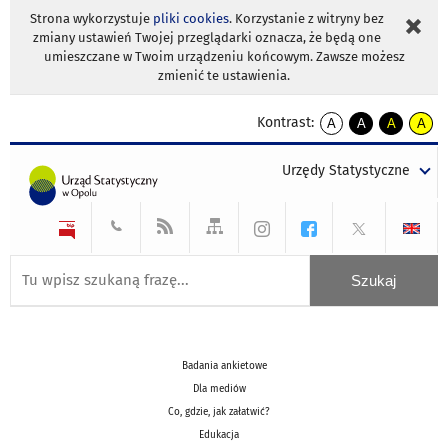
Strona wykorzystuje
pliki cookies
. Korzystanie z witryny bez
zmiany ustawień Twojej przeglądarki oznacza, że będą one
umieszczane w Twoim urządzeniu końcowym. Zawsze możesz
zmienić te ustawienia.
Kontrast:
A
A
A
A
kontrast
kontrast
kontrast
kontra
domyślny
biały
żółty
czarny
Urzędy Statystyczne
tekst
tekst
tekst
na
na
na
czarnym
czarnym
żółtym
Badania ankietowe
Dla mediów
Co, gdzie, jak załatwić?
Edukacja