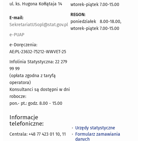
ul. ks. Hugona Kołłątaja 14
wtorek-piątek 7.00-15.00
REGON:
E-mail:
poniedziałek 8.00-18.00,
SekretariatUSopl@stat.gov.pl
wtorek-piątek 7.00-15.00
e-PUAP
e-Doręczenia:
AE:PL-23632-75212-WWVET-25
Infolinia Statystyczna: 22 279
99 99
(opłata zgodna z taryfą
operatora)
Konsultanci są dostępni w dni
robocze:
pon.- pt.: godz. 8.00 - 15.00
Informacje
telefoniczne:
Urzędy statystyczne
Formularz zamawiania
Centrala: +48 77 423 01 10, 11
danych