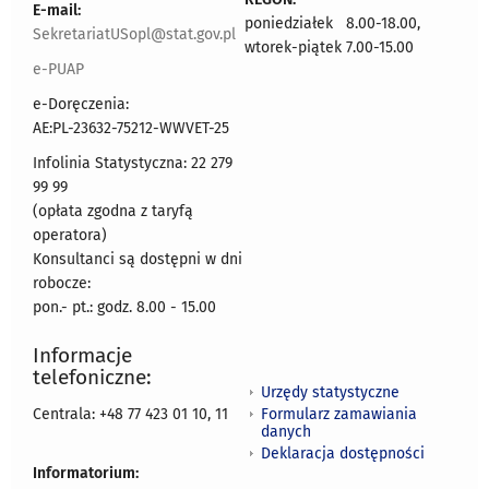
E-mail:
poniedziałek 8.00-18.00,
SekretariatUSopl@stat.gov.pl
wtorek-piątek 7.00-15.00
e-PUAP
e-Doręczenia:
AE:PL-23632-75212-WWVET-25
Infolinia Statystyczna: 22 279
99 99
(opłata zgodna z taryfą
operatora)
Konsultanci są dostępni w dni
robocze:
pon.- pt.: godz. 8.00 - 15.00
Informacje
telefoniczne:
Urzędy statystyczne
Formularz zamawiania
Centrala: +48 77 423 01 10, 11
danych
Deklaracja dostępności
Informatorium: