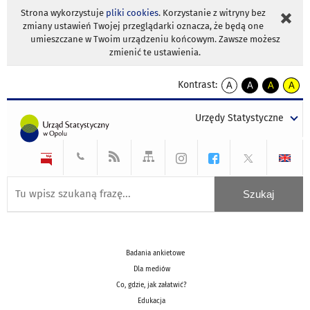
Strona wykorzystuje
pliki cookies
. Korzystanie z witryny bez
zmiany ustawień Twojej przeglądarki oznacza, że będą one
umieszczane w Twoim urządzeniu końcowym. Zawsze możesz
zmienić te ustawienia.
Kontrast:
A
A
A
A
kontrast
kontrast
kontrast
kontra
domyślny
biały
żółty
czarny
Urzędy Statystyczne
tekst
tekst
tekst
na
na
na
czarnym
czarnym
żółtym
Badania ankietowe
Dla mediów
Co, gdzie, jak załatwić?
Edukacja