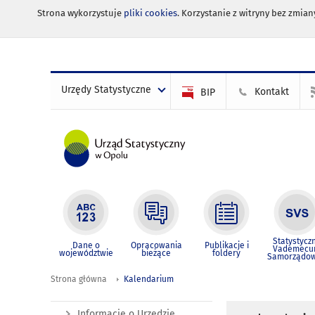
Strona wykorzystuje
pliki cookies
. Korzystanie z witryny bez zmi
Urzędy Statystyczne
Kontakt
BIP
Statystycz
Dane o
Opracowania
Publikacje i
Vademec
województwie
bieżące
foldery
Samorządo
Strona główna
Kalendarium
Informacje o Urzędzie