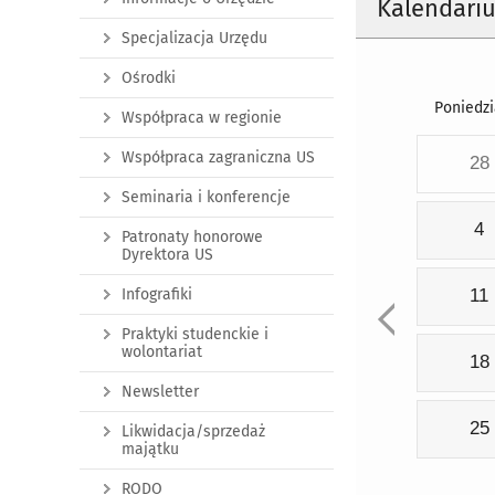
Kalendari
Specjalizacja Urzędu
Ośrodki
Poniedzi
Współpraca w regionie
Współpraca zagraniczna US
28
Seminaria i konferencje
4
Patronaty honorowe
Dyrektora US
Infografiki
11
Praktyki studenckie i
wolontariat
18
Newsletter
25
Likwidacja/sprzedaż
majątku
RODO