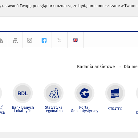
any ustawień Twojej przeglądarki oznacza, że będą one umieszczane w Twoi
Badania ankietowe
Dla m
ne
Bank Danych
Statystyka
Portal
um
STRATEG
Lokalnych
regionalna
Geostatystyczny
wca
K