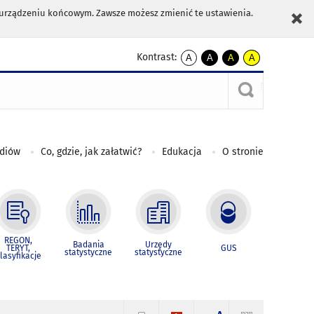
m urządzeniu końcowym. Zawsze możesz zmienić te ustawienia.
Kontrast:
A
A
A
A
kontrast
kontrast
kontrast
kontrast
domyślny
biały
żółty
czarny
tekst
tekst
tekst
na
na
na
czarnym
czarnym
żółtym
ediów
Co, gdzie, jak załatwić?
Edukacja
O stronie
REGON,
Badania
Urzędy
TERYT,
GUS
statystyczne
statystyczne
lasyfikacje