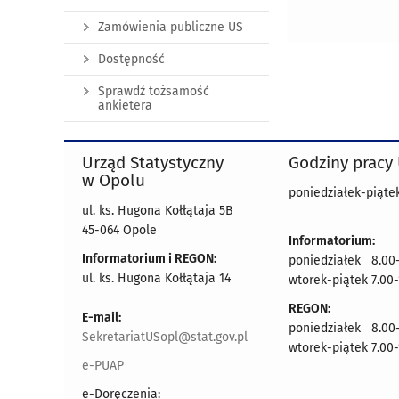
Zamówienia publiczne US
Dostępność
Sprawdź tożsamość
ankietera
Urząd Statystyczny
Godziny pracy
w Opolu
poniedziałek-piątek
ul. ks. Hugona Kołłątaja 5B
45-064 Opole
Informatorium:
Informatorium i REGON:
poniedziałek 8.00-
ul. ks. Hugona Kołłątaja 14
wtorek-piątek 7.00-
REGON:
E-mail:
poniedziałek 8.00-
SekretariatUSopl@stat.gov.pl
wtorek-piątek 7.00-
e-PUAP
e-Doręczenia: