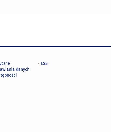
tyczne
ESS
awiania danych
stępności