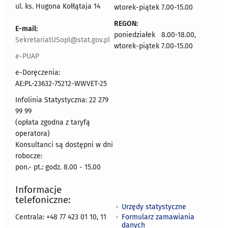
ul. ks. Hugona Kołłątaja 14
wtorek-piątek 7.00-15.00
REGON:
E-mail:
poniedziałek 8.00-18.00,
SekretariatUSopl@stat.gov.pl
wtorek-piątek 7.00-15.00
e-PUAP
e-Doręczenia:
AE:PL-23632-75212-WWVET-25
Infolinia Statystyczna: 22 279
99 99
(opłata zgodna z taryfą
operatora)
Konsultanci są dostępni w dni
robocze:
pon.- pt.: godz. 8.00 - 15.00
Informacje
telefoniczne:
Urzędy statystyczne
Formularz zamawiania
Centrala: +48 77 423 01 10, 11
danych