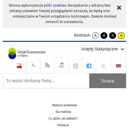
Strona wykorzystuje
pliki cookies
. Korzystanie z witryny bez
zmiany ustawień Twojej przeglądarki oznacza, że będą one
umieszczane w Twoim urządzeniu końcowym. Zawsze możesz
zmienić te ustawienia.
Kontrast:
A
A
A
A
kontrast
kontrast
kontrast
kontra
domyślny
biały
żółty
czarny
Urzędy Statystyczne
tekst
tekst
tekst
na
na
na
czarnym
czarnym
żółtym
Badania ankietowe
Dla mediów
Co, gdzie, jak załatwić?
Edukacja