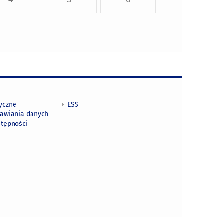
tyczne
ESS
awiania danych
stępności