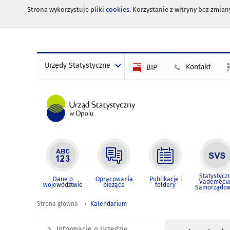
Strona wykorzystuje
pliki cookies
. Korzystanie z witryny bez zmi
Urzędy Statystyczne
Kontakt
BIP
Statystycz
Dane o
Opracowania
Publikacje i
Vademec
województwie
bieżące
foldery
Samorządo
Strona główna
Kalendarium
Informacje o Urzędzie