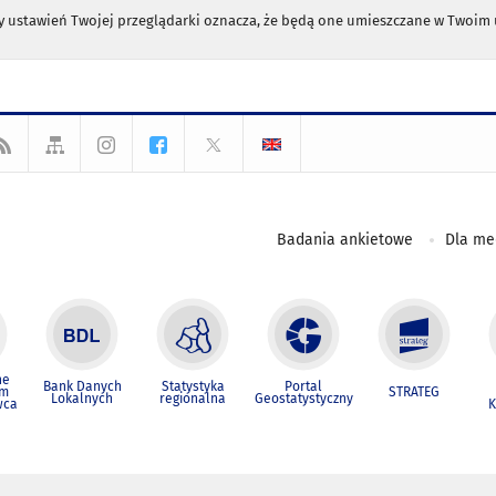
any ustawień Twojej przeglądarki oznacza, że będą one umieszczane w Twoi
Badania ankietowe
Dla m
ne
Bank Danych
Statystyka
Portal
um
STRATEG
Lokalnych
regionalna
Geostatystyczny
wca
K