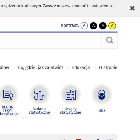
m urządzeniu końcowym. Zawsze możesz zmienić te ustawienia.
Kontrast:
A
A
A
A
kontrast
kontrast
kontrast
kontrast
domyślny
biały
żółty
czarny
tekst
tekst
tekst
na
na
na
czarnym
czarnym
żółtym
ediów
Co, gdzie, jak załatwić?
Edukacja
O stronie
REGON,
Badania
Urzędy
TERYT,
GUS
statystyczne
statystyczne
lasyfikacje