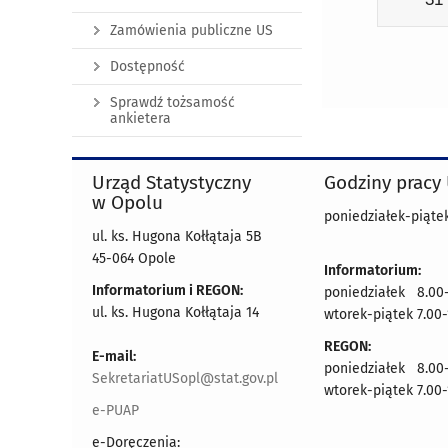
Zamówienia publiczne US
Dostępność
Sprawdź tożsamość
ankietera
Urząd Statystyczny
Godziny pracy
w Opolu
poniedziałek-piątek
ul. ks. Hugona Kołłątaja 5B
45-064 Opole
Informatorium:
Informatorium i REGON:
poniedziałek 8.00-
ul. ks. Hugona Kołłątaja 14
wtorek-piątek 7.00-
REGON:
E-mail:
poniedziałek 8.00-
SekretariatUSopl@stat.gov.pl
wtorek-piątek 7.00-
e-PUAP
e-Doręczenia: