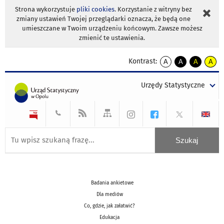
Strona wykorzystuje
pliki cookies
. Korzystanie z witryny bez
zmiany ustawień Twojej przeglądarki oznacza, że będą one
umieszczane w Twoim urządzeniu końcowym. Zawsze możesz
zmienić te ustawienia.
Kontrast:
A
A
A
A
kontrast
kontrast
kontrast
kontra
domyślny
biały
żółty
czarny
Urzędy Statystyczne
tekst
tekst
tekst
na
na
na
czarnym
czarnym
żółtym
Badania ankietowe
Dla mediów
Co, gdzie, jak załatwić?
Edukacja