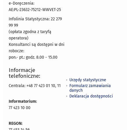
e-Doręczenia:
AE:PL-23632-75212-WWVET-25
Infolinia Statystyczna: 22 279
99 99
(opłata zgodna z taryfą
operatora)
Konsultanci są dostępni w dni
robocze:
pon.- pt.: godz. 8.00 - 15.00
Informacje
telefoniczne:
Urzędy statystyczne
Formularz zamawiania
Centrala: +48 77 423 01 10, 11
danych
Deklaracja dostępności
Informatorium:
77 423 10 00
REGON:
77 453 14 56