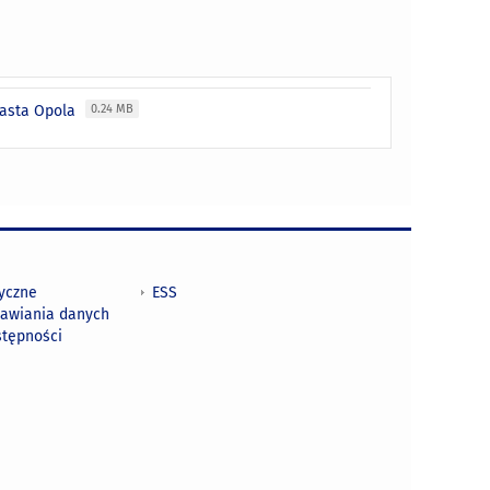
miasta Opola
0.24 MB
tyczne
ESS
awiania danych
stępności