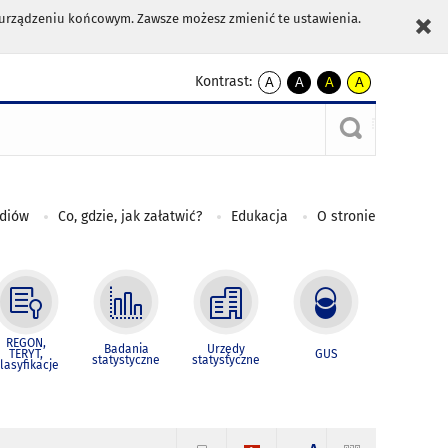
m urządzeniu końcowym. Zawsze możesz zmienić te ustawienia.
Kontrast:
A
A
A
A
kontrast
kontrast
kontrast
kontrast
domyślny
biały
żółty
czarny
tekst
tekst
tekst
na
na
na
czarnym
czarnym
żółtym
ediów
Co, gdzie, jak załatwić?
Edukacja
O stronie
REGON,
Badania
Urzędy
TERYT,
GUS
statystyczne
statystyczne
lasyfikacje