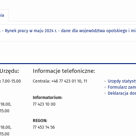
nia
ka - Rynek pracy w maju 2024 r. - dane dla województwa opolskiego i 
 Urzędu:
Informacje telefoniczne:
Urzędy statys
 7.00-15.00
Centrala: +48 77 423 01 10, 11
Formularz zam
Deklaracja do
Informatorium:
18.00,
77 423 10 00
15.00
REGON:
18.00,
77 453 14 56
15.00