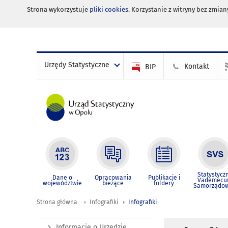
Strona wykorzystuje
pliki cookies
. Korzystanie z witryny bez zmi
Urzędy Statystyczne
Kontakt
BIP
Statystycz
Dane o
Opracowania
Publikacje i
Vademec
województwie
bieżące
foldery
Samorządo
Strona główna
Infografiki
Infografiki
Informacje o Urzędzie