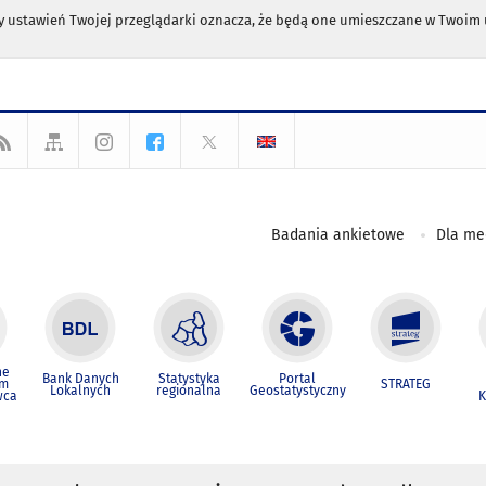
any ustawień Twojej przeglądarki oznacza, że będą one umieszczane w Twoi
Badania ankietowe
Dla m
ne
Bank Danych
Statystyka
Portal
um
STRATEG
Lokalnych
regionalna
Geostatystyczny
wca
K