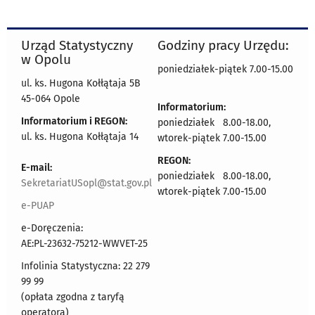
Urząd Statystyczny
Godziny pracy Urzędu:
w Opolu
poniedziałek-piątek 7.00-15.00
ul. ks. Hugona Kołłątaja 5B
45-064 Opole
Informatorium:
Informatorium i REGON:
poniedziałek 8.00-18.00,
ul. ks. Hugona Kołłątaja 14
wtorek-piątek 7.00-15.00
REGON:
E-mail:
poniedziałek 8.00-18.00,
SekretariatUSopl@stat.gov.pl
wtorek-piątek 7.00-15.00
e-PUAP
e-Doręczenia:
AE:PL-23632-75212-WWVET-25
Infolinia Statystyczna: 22 279
99 99
(opłata zgodna z taryfą
operatora)