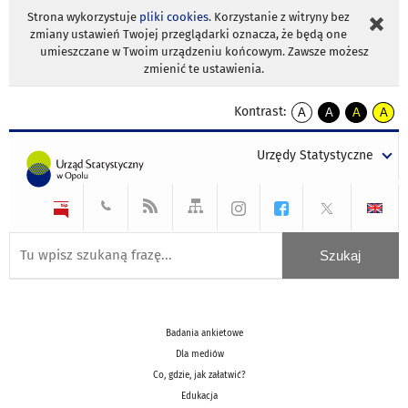
Strona wykorzystuje
pliki cookies
. Korzystanie z witryny bez
zmiany ustawień Twojej przeglądarki oznacza, że będą one
umieszczane w Twoim urządzeniu końcowym. Zawsze możesz
zmienić te ustawienia.
Kontrast:
A
A
A
A
kontrast
kontrast
kontrast
kontra
domyślny
biały
żółty
czarny
Urzędy Statystyczne
tekst
tekst
tekst
na
na
na
czarnym
czarnym
żółtym
Badania ankietowe
Dla mediów
Co, gdzie, jak załatwić?
Edukacja