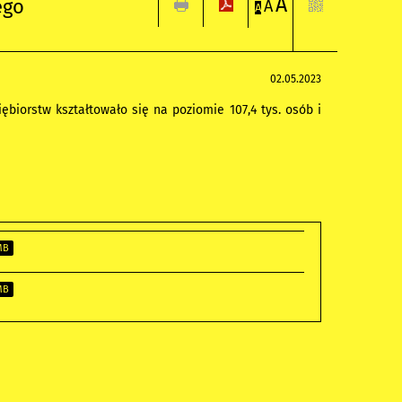
A
ego
A
A
02.05.2023
biorstw kształtowało się na poziomie 107,4 tys. osób i
MB
MB