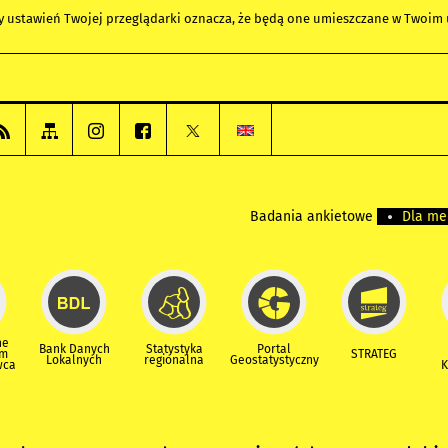
any ustawień Twojej przeglądarki oznacza, że będą one umieszczane w Twoi
Badania ankietowe
Dla m
ne
Bank Danych
Statystyka
Portal
um
STRATEG
Lokalnych
regionalna
Geostatystyczny
wca
K