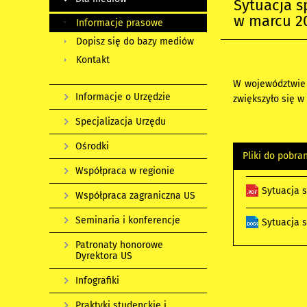
Sytuacja 
w marcu 20
Informacje prasowe
Dopisz się do bazy mediów
Kontakt
W województwie o
Informacje o Urzędzie
zwiększyło się w
Specjalizacja Urzędu
Ośrodki
Pliki do pobra
Współpraca w regionie
Sytuacja 
Współpraca zagraniczna US
Seminaria i konferencje
Sytuacja 
Patronaty honorowe
Dyrektora US
Infografiki
Praktyki studenckie i