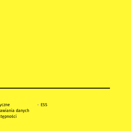
tyczne
ESS
awiania danych
stępności