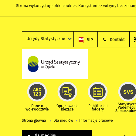
Strona wykorzystuje
pliki cookies
. Korzystanie z witryny bez zmi
Urzędy Statystyczne
Kontakt
BIP
Statystycz
Dane o
Opracowania
Publikacje i
Vademec
województwie
bieżące
foldery
Samorządo
Strona główna
Dla mediów
Informacje prasowe
Dla mediów