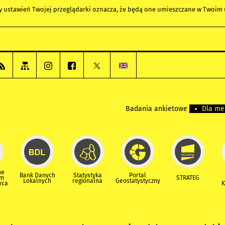
any ustawień Twojej przeglądarki oznacza, że będą one umieszczane w Twoi
Badania ankietowe
Dla m
ne
Bank Danych
Statystyka
Portal
um
STRATEG
Lokalnych
regionalna
Geostatystyczny
wca
K