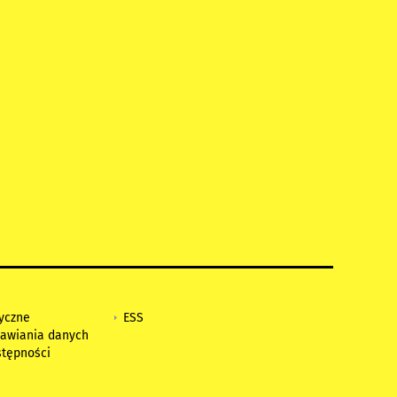
tyczne
ESS
awiania danych
stępności