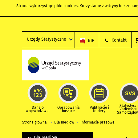
Strona wykorzystuje
pliki cookies
. Korzystanie z witryny bez zmi
Urzędy Statystyczne
Kontakt
BIP
Statystycz
Dane o
Opracowania
Publikacje i
Vademec
województwie
bieżące
foldery
Samorządo
Strona główna
Dla mediów
Informacje prasowe
Dla mediów