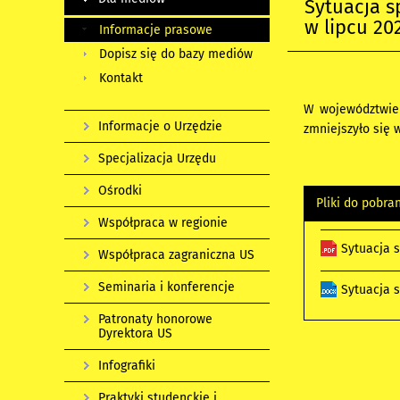
Sytuacja 
w lipcu 202
Informacje prasowe
Dopisz się do bazy mediów
Kontakt
W województwie o
Informacje o Urzędzie
zmniejszyło się 
Specjalizacja Urzędu
Ośrodki
Pliki do pobra
Współpraca w regionie
Sytuacja 
Współpraca zagraniczna US
Seminaria i konferencje
Sytuacja 
Patronaty honorowe
Dyrektora US
Infografiki
Praktyki studenckie i