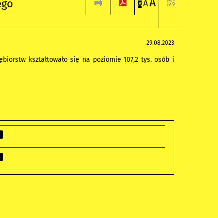
A
ego
A
A
29.08.2023
biorstw kształtowało się na poziomie 107,2 tys. osób i
B
B