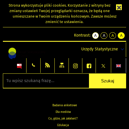
Strona wykorzystuje
pliki cookies
. Korzystanie z witryny bez
zmiany ustawień Twojej przeglądarki oznacza, że będą one
umieszczane w Twoim urządzeniu końcowym. Zawsze możesz
zmienić te ustawienia.
Kontrast:
A
A
A
A
kontrast
kontrast
kontrast
kontra
domyślny
biały
żółty
czarny
Urzędy Statystyczne
tekst
tekst
tekst
na
na
na
czarnym
czarnym
żółtym
Badania ankietowe
Dla mediów
Co, gdzie, jak załatwić?
Edukacja