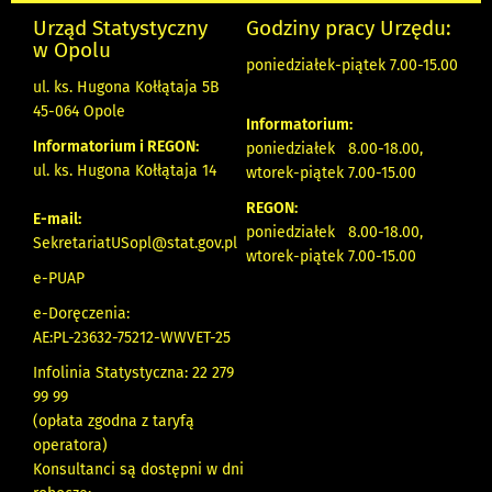
Urząd Statystyczny
Godziny pracy Urzędu:
w Opolu
poniedziałek-piątek 7.00-15.00
ul. ks. Hugona Kołłątaja 5B
45-064 Opole
Informatorium:
Informatorium i REGON:
poniedziałek 8.00-18.00,
ul. ks. Hugona Kołłątaja 14
wtorek-piątek 7.00-15.00
REGON:
E-mail:
poniedziałek 8.00-18.00,
SekretariatUSopl@stat.gov.pl
wtorek-piątek 7.00-15.00
e-PUAP
e-Doręczenia:
AE:PL-23632-75212-WWVET-25
Infolinia Statystyczna: 22 279
99 99
(opłata zgodna z taryfą
operatora)
Konsultanci są dostępni w dni