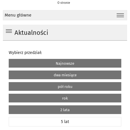
O stronie
Menu główne
Aktualności
Wybierz przedział:
Najnowsze
dwa miesiące
pół roku
rok
2 lata
5 lat