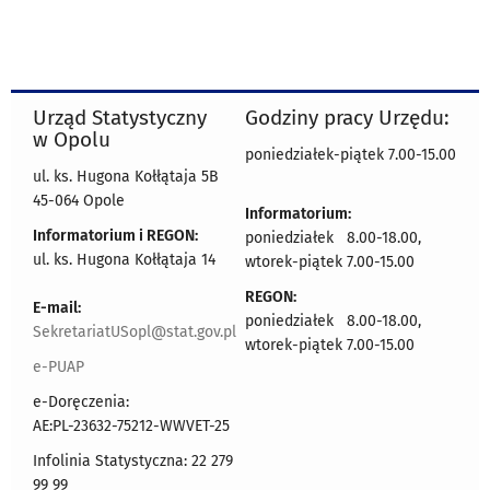
Urząd Statystyczny
Godziny pracy Urzędu:
w Opolu
poniedziałek-piątek 7.00-15.00
ul. ks. Hugona Kołłątaja 5B
45-064 Opole
Informatorium:
Informatorium i REGON:
poniedziałek 8.00-18.00,
ul. ks. Hugona Kołłątaja 14
wtorek-piątek 7.00-15.00
REGON:
E-mail:
poniedziałek 8.00-18.00,
SekretariatUSopl@stat.gov.pl
wtorek-piątek 7.00-15.00
e-PUAP
e-Doręczenia:
AE:PL-23632-75212-WWVET-25
Infolinia Statystyczna: 22 279
99 99