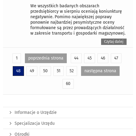
We wszystkich badanych obszarach
przedsiębiorcy w sierpniu oceniają koniunkturę
negatywnie. Pomimo największej poprawy
ponownie najbardziej pesymistyczne oceny
formułowane są przez prowadzących działalność
w zakresie transportu i gospodarki magazynowej.
Czytaj dalej
1
poprzednia strona
44
45
46
47
48
49
50
51
52
następna strona
60
Informacje o Urzędzie
Specjalizacja Urzędu
Ośrodki