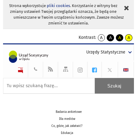
Strona wykorzystuje
pliki cookies
. Korzystanie z witryny bez
zmiany ustawień Twojej przeglądarki oznacza, że będą one
umieszczane w Twoim urządzeniu końcowym. Zawsze możesz
zmienić te ustawienia.
Kontrast:
A
A
A
A
kontrast
kontrast
kontrast
kontra
domyślny
biały
żółty
czarny
Urzędy Statystyczne
tekst
tekst
tekst
na
na
na
czarnym
czarnym
żółtym
Badania ankietowe
Dla mediów
Co, gdzie, jak załatwić?
Edukacja