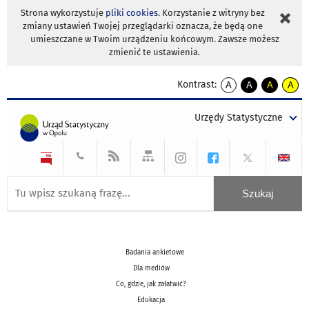
Strona wykorzystuje
pliki cookies
. Korzystanie z witryny bez
zmiany ustawień Twojej przeglądarki oznacza, że będą one
umieszczane w Twoim urządzeniu końcowym. Zawsze możesz
zmienić te ustawienia.
Kontrast:
A
A
A
A
kontrast
kontrast
kontrast
kontra
domyślny
biały
żółty
czarny
Urzędy Statystyczne
tekst
tekst
tekst
na
na
na
czarnym
czarnym
żółtym
Badania ankietowe
Dla mediów
Co, gdzie, jak załatwić?
Edukacja