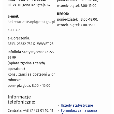
poniedziałek 8.00-18.00,
ul. ks. Hugona Kołłątaja 14
wtorek-piątek 7.00-15.00
REGON:
E-mail:
poniedziałek 8.00-18.00,
SekretariatUSopl@stat.gov.pl
wtorek-piątek 7.00-15.00
e-PUAP
e-Doręczenia:
AE:PL-23632-75212-WWVET-25
Infolinia Statystyczna: 22 279
99 99
(opłata zgodna z taryfą
operatora)
Konsultanci są dostępni w dni
robocze:
pon.- pt.: godz. 8.00 - 15.00
Informacje
telefoniczne:
Urzędy statystyczne
Formularz zamawiania
Centrala: +48 77 423 01 10, 11