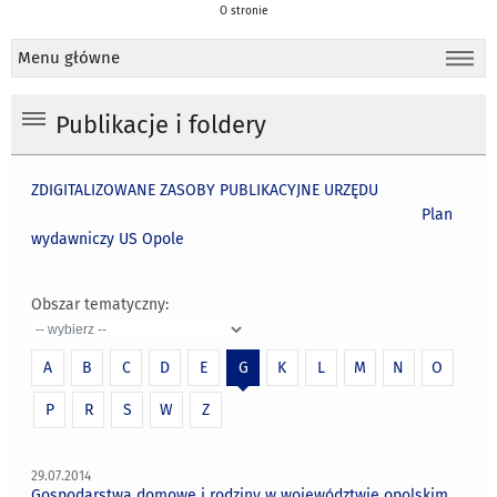
O stronie
Menu główne
Publikacje i foldery
ZDIGITALIZOWANE ZASOBY PUBLIKACYJNE URZĘDU
Plan
wydawniczy US Opole
Obszar tematyczny:
A
B
C
D
E
G
K
L
M
N
O
P
R
S
W
Z
29.07.2014
Gospodarstwa domowe i rodziny w województwie opolskim.